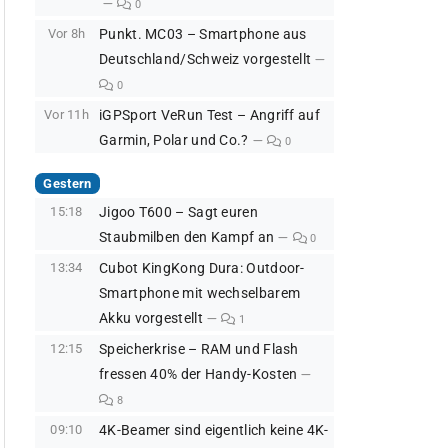
0
Vor 8h
Punkt. MC03 – Smartphone aus
Deutschland/Schweiz vorgestellt
0
Vor 11h
iGPSport VeRun Test – Angriff auf
Garmin, Polar und Co.?
0
Gestern
15:18
Jigoo T600 – Sagt euren
Staubmilben den Kampf an
0
13:34
Cubot KingKong Dura: Outdoor-
Smartphone mit wechselbarem
Akku vorgestellt
1
12:15
Speicherkrise – RAM und Flash
fressen 40% der Handy-Kosten
8
09:10
4K-Beamer sind eigentlich keine 4K-