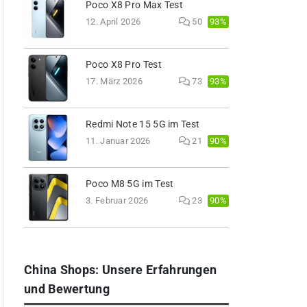
Poco X8 Pro Max Test
93%
12. April 2026
50
Poco X8 Pro Test
93%
17. März 2026
73
Redmi Note 15 5G im Test
90%
11. Januar 2026
21
Poco M8 5G im Test
90%
3. Februar 2026
23
China Shops: Unsere Erfahrungen
und Bewertung