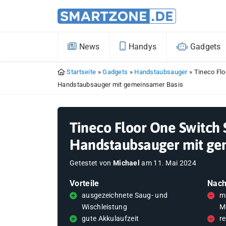
News
Handys
Gadgets
Startseite
»
Gadgets
»
Handstaubsauger
»
Tineco Fl
Handstaubsauger mit gemeinsamer Basis
Tineco Floor One Switch 
Handstaubsauger mit ge
Getestet von
Michael
am
11. Mai 2024
Vorteile
Nach
ausgezeichnete Saug- und
m
Wischleistung
M
gute Akkulaufzeit
re