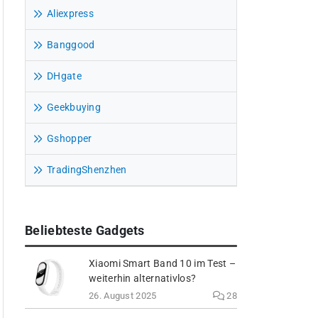
Aliexpress
Banggood
DHgate
Geekbuying
Gshopper
TradingShenzhen
Beliebteste Gadgets
Xiaomi Smart Band 10 im Test –
weiterhin alternativlos?
26. August 2025
28