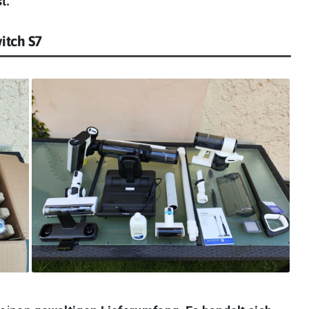
t.
itch S7