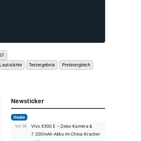
 S7
 Lautstärke
Testergebnis
Preisvergleich
Newsticker
Heute
Vor 5h
Vivo X300 E – Zeiss-Kamera &
7.200mAh-Akku im China-Kracher