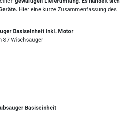
 einen
gewaltigen Lieferumfang
.
Es handelt sich
Geräte.
Hier eine kurze Zusammenfassung des
uger Basiseinheit inkl. Motor
ch S7 Wischsauger
ubsauger Basiseinheit