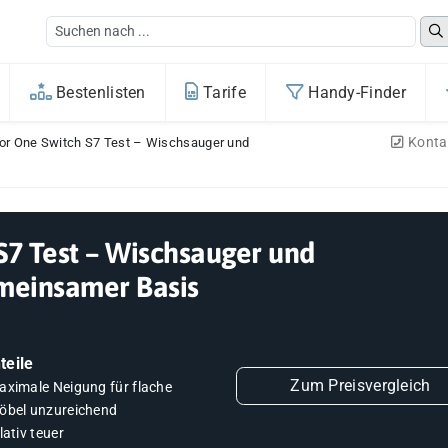
Bestenlisten
Tarife
Handy-Finder
Konta
oor One Switch S7 Test – Wischsauger und
S7 Test – Wischsauger und
meinsamer Basis
teile
Zum Preisvergleich
aximale Neigung für flache
öbel unzureichend
lativ teuer