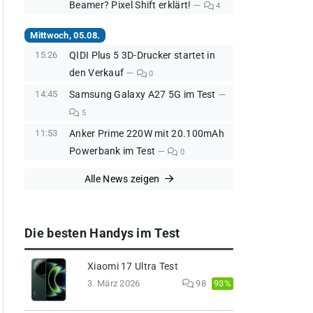
Beamer? Pixel Shift erklärt!
4
Mittwoch, 05.08.
15:26
QIDI Plus 5 3D-Drucker startet in
den Verkauf
0
14:45
Samsung Galaxy A27 5G im Test
5
11:53
Anker Prime 220W mit 20.100mAh
Powerbank im Test
0
Alle News zeigen
Die besten Handys im Test
Xiaomi 17 Ultra Test
93%
3. März 2026
98