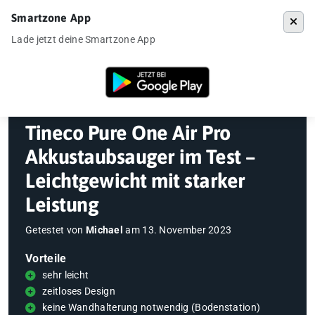
Smartzone App
Menü
Lade jetzt deine Smartzone App
Startseite
»
Gadgets
»
Saugroboter
»
Tineco Pure One Air Pro Akkustau
Tineco Pure One Air Pro
Akkustaubsauger im Test –
Leichtgewicht mit starker
Leistung
Getestet von
Michael
am
13. November 2023
Vorteile
sehr leicht
zeitloses Design
keine Wandhalterung notwendig (Bodenstation)