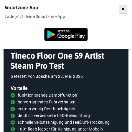
Smartzone App
Menü
Lade jetzt deine Smartzone App
Startseite
»
Gadgets
»
Handstaubsauger
»
Tineco Floor One S9 Artist 
Tineco Floor One S9 Artist
Steam Pro Test
Getestet von
Joscha
am
23. Mai 2026
Vorteile
funktionierende Dampffunktion
hervorragendes Fahrverhalten
extrem wenig Restfeuchtigkeit
deutlich verbesserte LED-Beleuchtung
schnelle Selbstreinigung und Heißluft-Trocknung
180° flach legbar für Reinigung unter Möbeln