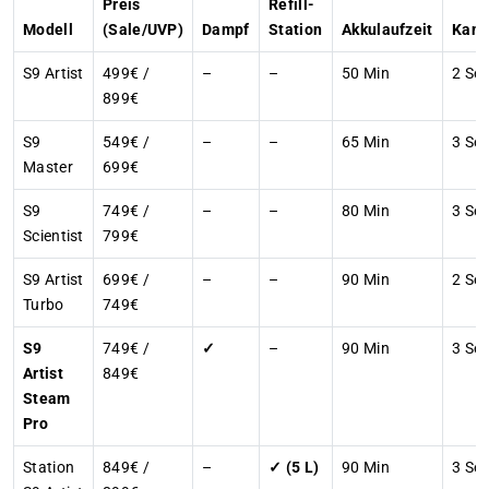
Preis
Refill-
Modell
(Sale/UVP)
Dampf
Station
Akkulaufzeit
Kant
S9 Artist
499€ /
–
–
50 Min
2 Sei
899€
S9
549€ /
–
–
65 Min
3 Sei
Master
699€
S9
749€ /
–
–
80 Min
3 Sei
Scientist
799€
S9 Artist
699€ /
–
–
90 Min
2 Sei
Turbo
749€
S9
749€ /
✓
–
90 Min
3 Sei
Artist
849€
Steam
Pro
Station
849€ /
–
✓ (5 L)
90 Min
3 Sei