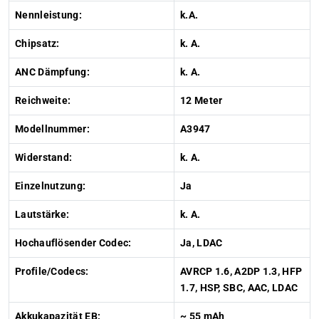
Nennleistung:
k.A.
Chipsatz:
k. A.
ANC Dämpfung:
k. A.
Reichweite:
12 Meter
Modellnummer:
A3947
Widerstand:
k. A.
Einzelnutzung:
Ja
Lautstärke:
k. A.
Hochauflösender Codec:
Ja, LDAC
Profile/Codecs:
AVRCP 1.6, A2DP 1.3, HFP
1.7, HSP, SBC, AAC, LDAC
Akkukapazität EB:
~ 55 mAh