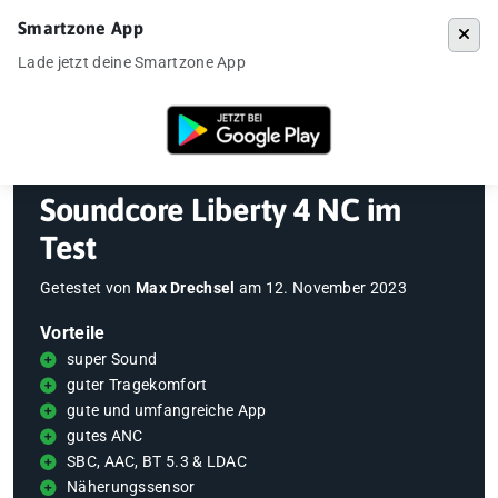
Smartzone App
Menü
Lade jetzt deine Smartzone App
Startseite
»
Gadgets
»
Kopfhörer
»
Soundcore Liberty 4 NC im Test
Soundcore Liberty 4 NC im
Test
Getestet von
Max Drechsel
am
12. November 2023
Vorteile
super Sound
guter Tragekomfort
gute und umfangreiche App
gutes ANC
SBC, AAC, BT 5.3 & LDAC
Näherungssensor