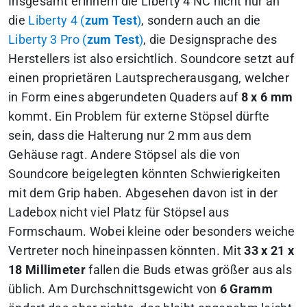
Insgesamt erinnern die Liberty 4 NC nicht nur an
die
Liberty 4 (
zum Test
)
, sondern auch an die
Liberty 3 Pro (
zum Test
)
, die Designsprache des
Herstellers ist also ersichtlich. Soundcore setzt auf
einen proprietären Lautsprecherausgang, welcher
in Form eines abgerundeten Quaders auf
8 x 6 mm
kommt. Ein Problem für externe Stöpsel dürfte
sein, dass die Halterung nur 2 mm aus dem
Gehäuse ragt. Andere Stöpsel als die von
Soundcore beigelegten könnten Schwierigkeiten
mit dem Grip haben. Abgesehen davon ist in der
Ladebox nicht viel Platz für Stöpsel aus
Formschaum. Wobei kleine oder besonders weiche
Vertreter noch hineinpassen könnten. Mit
33 x 21 x
18 Millimeter
fallen die Buds etwas größer aus als
üblich. Am Durchschnittsgewicht von
6 Gramm