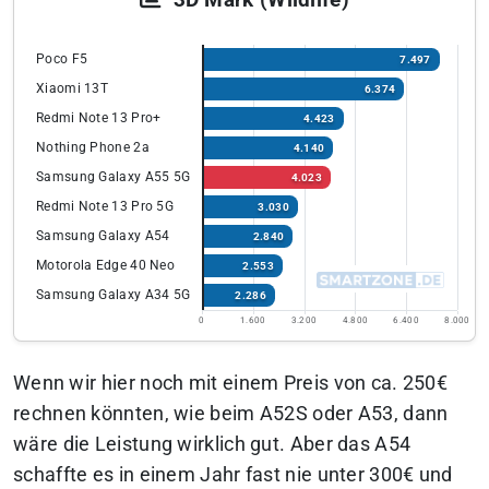
Poco F5
7.497
Xiaomi 13T
6.374
Redmi Note 13 Pro+
4.423
Nothing Phone 2a
4.140
Samsung Galaxy A55 5G
4.023
Redmi Note 13 Pro 5G
3.030
Samsung Galaxy A54
2.840
Motorola Edge 40 Neo
2.553
Samsung Galaxy A34 5G
2.286
0
1.600
3.200
4.800
6.400
8.000
Wenn wir hier noch mit einem Preis von ca. 250€
rechnen könnten, wie beim A52S oder A53, dann
wäre die Leistung wirklich gut. Aber das A54
schaffte es in einem Jahr fast nie unter 300€ und