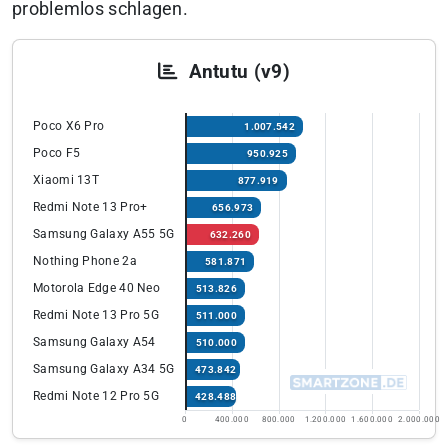
problemlos schlagen.
Antutu (v9)
Poco X6 Pro
1.007.542
Poco F5
950.925
Xiaomi 13T
877.919
Redmi Note 13 Pro+
656.973
Samsung Galaxy A55 5G
632.260
Nothing Phone 2a
581.871
Motorola Edge 40 Neo
513.826
Redmi Note 13 Pro 5G
511.000
Samsung Galaxy A54
510.000
Samsung Galaxy A34 5G
473.842
Redmi Note 12 Pro 5G
428.488
0
400.000
800.000
1.200.000
1.600.000
2.000.000