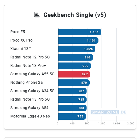
Geekbench Single (v5)
Poco F5
1.181
Poco X6 Pro
1.101
Xiaomi 13T
1.026
Redmi Note 12 Pro 5G
968
Redmi Note 13 Pro+
909
Samsung Galaxy A55 5G
897
Nothing Phone 2a
870
Samsung Galaxy A34 5G
787
Redmi Note 13 Pro 5G
785
Samsung Galaxy A54
783
Motorola Edge 40 Neo
779
0
400
800
1.200
1.600
2.000