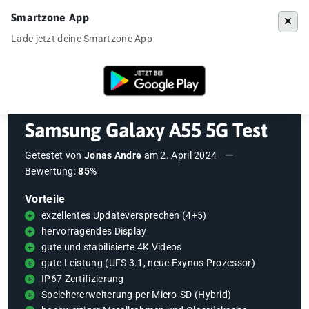
Smartzone App
Menü
Lade jetzt deine Smartzone App
Startseite
»
Testberichte
»
Samsung Galaxy A55 5G Test
Samsung Galaxy A55 5G Test
Getestet von
Jonas Andre
am
2. April 2024
Bewertung:
85%
Vorteile
exzellentes Updateversprechen (4+5)
hervorragendes Display
gute und stabilisierte 4K Videos
gute Leistung (UFS 3.1, neue Exynos Prozessor)
IP67 Zertifizierung
Speichererweiterung per Micro-SD (Hybrid)