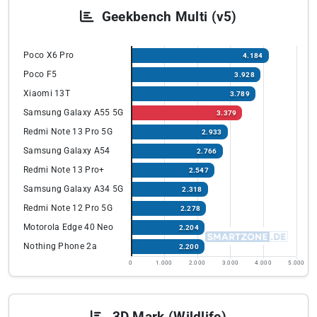
Geekbench Multi (v5)
Poco X6 Pro
4.184
Poco F5
3.928
Xiaomi 13T
3.789
Samsung Galaxy A55 5G
3.379
Redmi Note 13 Pro 5G
2.933
Samsung Galaxy A54
2.766
Redmi Note 13 Pro+
2.547
Samsung Galaxy A34 5G
2.318
Redmi Note 12 Pro 5G
2.278
Motorola Edge 40 Neo
2.204
Nothing Phone 2a
2.200
0
1.000
2.000
3.000
4.000
5.000
3D Mark (Wildlife)