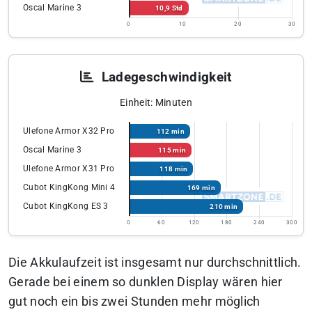
Oscal Marine 3
10,9 Std
0
10
20
30
Ladegeschwindigkeit
Einheit: Minuten
Ulefone Armor X32 Pro
112 min
Oscal Marine 3
115 min
Ulefone Armor X31 Pro
118 min
Cubot KingKong Mini 4
169 min
Cubot KingKong ES 3
210 min
0
60
120
180
240
300
Die Akkulaufzeit ist insgesamt nur durchschnittlich.
Gerade bei einem so dunklen Display wären hier
gut noch ein bis zwei Stunden mehr möglich