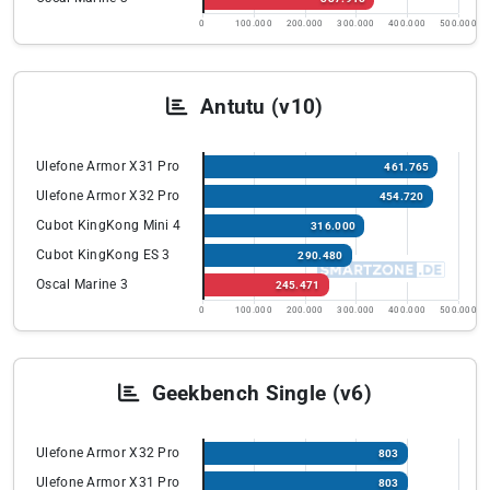
0
100.000
200.000
300.000
400.000
500.000
Antutu (v10)
Ulefone Armor X31 Pro
461.765
Ulefone Armor X32 Pro
454.720
Cubot KingKong Mini 4
316.000
Cubot KingKong ES 3
290.480
Oscal Marine 3
245.471
0
100.000
200.000
300.000
400.000
500.000
Geekbench Single (v6)
Ulefone Armor X32 Pro
803
Ulefone Armor X31 Pro
803