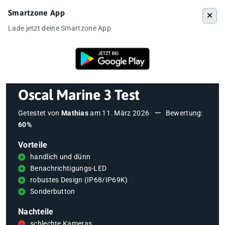
Smartzone App
Menü
Lade jetzt deine Smartzone App
Startseite
»
Testberichte
»
Oscal Marine 3 Test
Oscal Marine 3 Test
Getestet von
Mathias
am
11. März 2026
Bewertung:
60%
Vorteile
handlich und dünn
Benachrichtigungs-LED
robustes Design (IP68/IP69K)
Sonderbutton
Nachteile
schlechte Kameras