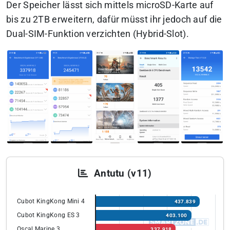
Der Speicher lässt sich mittels microSD-Karte auf
bis zu 2TB erweitern, dafür müsst ihr jedoch auf die
Dual-SIM-Funktion verzichten (Hybrid-Slot).
Antutu (v11)
Cubot KingKong Mini 4
437.839
Cubot KingKong ES 3
403.100
Oscal Marine 3
337.918