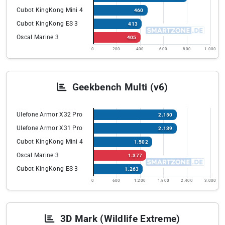
Cubot KingKong Mini 4
460
Cubot KingKong ES 3
413
Oscal Marine 3
405
0
200
400
600
800
1.000
Geekbench Multi (v6)
Ulefone Armor X32 Pro
2.150
Ulefone Armor X31 Pro
2.139
Cubot KingKong Mini 4
1.502
Oscal Marine 3
1.377
Cubot KingKong ES 3
1.263
0
600
1.200
1.800
2.400
3.000
3D Mark (Wildlife Extreme)