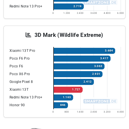
Redmi Note 13 Pro+
2.719
0
1.200
2.400
3.600
4.800
6.000
3D Mark (Wildlife Extreme)
Xiaomi 13T Pro
3.684
Poco F6 Pro
3.417
Poco F6
3.063
Poco X6 Pro
2.931
Google Pixel 8
2.412
Xiaomi 13T
1.727
Redmi Note 13 Pro+
1.163
Honor 90
846
0
800
1.600
2.400
3.200
4.000