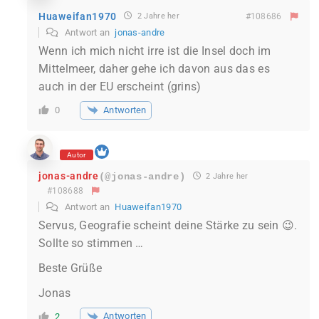
Huaweifan1970
2 Jahre her
#108686
Antwort an
jonas-andre
Wenn ich mich nicht irre ist die Insel doch im
Mittelmeer, daher gehe ich davon aus das es
auch in der EU erscheint (grins)
Antworten
0
Autor
jonas-andre
(@jonas-andre)
2 Jahre her
#108688
Antwort an
Huaweifan1970
Servus, Geografie scheint deine Stärke zu sein 😉.
Sollte so stimmen …
Beste Grüße
Jonas
Antworten
2