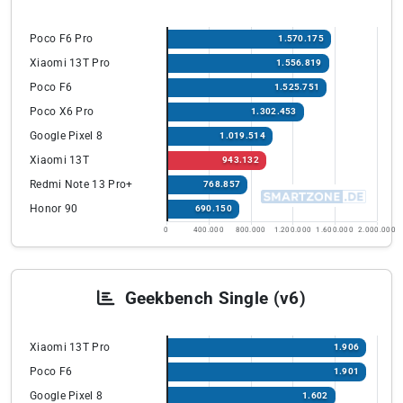
Poco F6 Pro
1.570.175
Xiaomi 13T Pro
1.556.819
Poco F6
1.525.751
Poco X6 Pro
1.302.453
Google Pixel 8
1.019.514
Xiaomi 13T
943.132
Redmi Note 13 Pro+
768.857
Honor 90
690.150
0
400.000
800.000
1.200.000
1.600.000
2.000.000
Geekbench Single (v6)
Xiaomi 13T Pro
1.906
Poco F6
1.901
Google Pixel 8
1.602