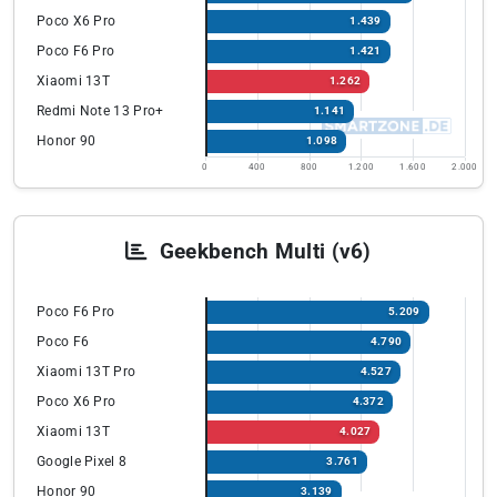
Poco X6 Pro
1.439
Poco F6 Pro
1.421
Xiaomi 13T
1.262
Redmi Note 13 Pro+
1.141
Honor 90
1.098
0
400
800
1.200
1.600
2.000
Geekbench Multi (v6)
Poco F6 Pro
5.209
Poco F6
4.790
Xiaomi 13T Pro
4.527
Poco X6 Pro
4.372
Xiaomi 13T
4.027
Google Pixel 8
3.761
Honor 90
3.139