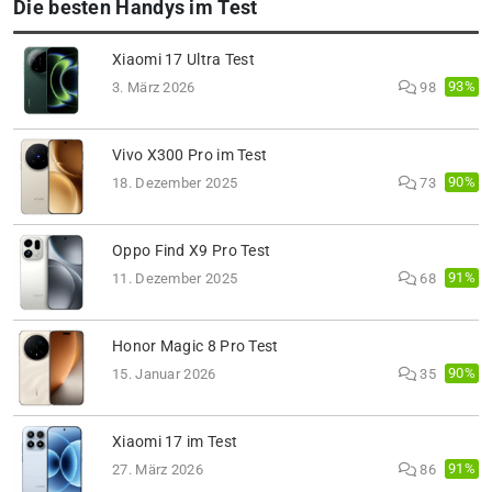
Die besten Handys im Test
Xiaomi 17 Ultra Test
93%
3. März 2026
98
Vivo X300 Pro im Test
90%
18. Dezember 2025
73
Oppo Find X9 Pro Test
91%
11. Dezember 2025
68
Honor Magic 8 Pro Test
90%
15. Januar 2026
35
Xiaomi 17 im Test
91%
27. März 2026
86