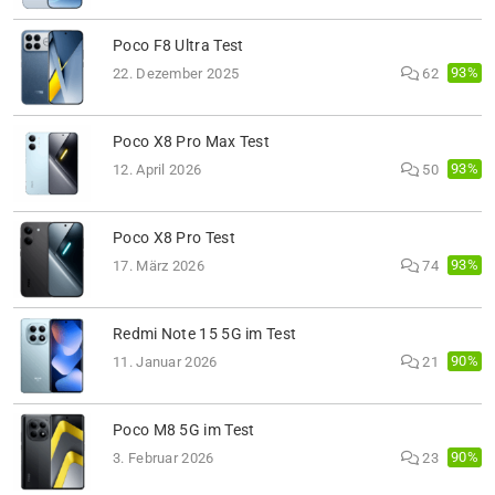
Poco F8 Ultra Test
93%
22. Dezember 2025
62
Poco X8 Pro Max Test
93%
12. April 2026
50
Poco X8 Pro Test
93%
17. März 2026
74
Redmi Note 15 5G im Test
90%
11. Januar 2026
21
Poco M8 5G im Test
90%
3. Februar 2026
23