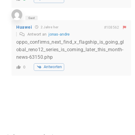
Gast
Huawei
2 Jahre her
#108562
Antwort an
jonas-andre
oppo_confirms_next_find_x_flagship_is_going_gl
obal_reno12_series_is_coming_later_this_month-
news-63150.php
Antworten
0