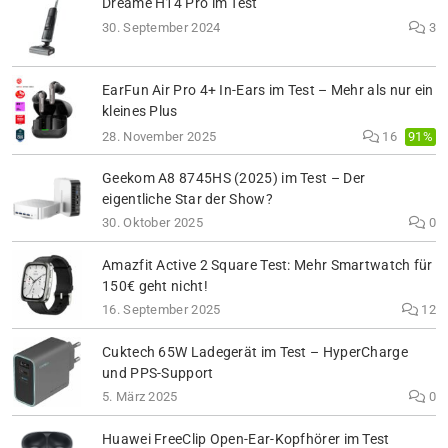
Dreame H14 Pro im Test
30. September 2024
3
EarFun Air Pro 4+ In-Ears im Test – Mehr als nur ein
kleines Plus
91%
28. November 2025
16
Geekom A8 8745HS (2025) im Test – Der
eigentliche Star der Show?
30. Oktober 2025
0
Amazfit Active 2 Square Test: Mehr Smartwatch für
150€ geht nicht!
16. September 2025
12
Cuktech 65W Ladegerät im Test – HyperCharge
und PPS-Support
5. März 2025
0
Huawei FreeClip Open-Ear-Kopfhörer im Test