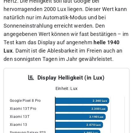
Hertz. Die Helligkeit soll laut Google bei
hervorragenden 2000 Lux liegen. Dieser Wert kann
natürlich nur im Automatik-Modus und bei
Sonneneinstrahlung erreicht werden. Den
angegebenen Wert können wir fast bestätigen – im
Test kam das Display auf angenehm
helle 1940
Lux
. Damit ist die Ablesbarkeit im Freien auch an
den sonnigsten Tagen im Jahr gewährleistet.
Display Helligkeit (in Lux)
Einheit: Lux
Google Pixel 8 Pro
2.360 Lux
Xiaomi 13T Pro
2.300 Lux
Xiaomi 13T
2.190 Lux
Xiaomi 13
2.070 Lux
Samsung Galaxy S23
1.960 Lux