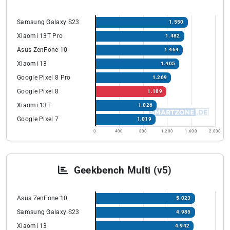
Samsung Galaxy S23
1.550
Xiaomi 13T Pro
1.482
Asus ZenFone 10
1.464
Xiaomi 13
1.405
Google Pixel 8 Pro
1.269
Google Pixel 8
1.189
Xiaomi 13T
1.026
Google Pixel 7
1.019
0
400
800
1.200
1.600
2.000
Geekbench Multi (v5)
Asus ZenFone 10
5.023
Samsung Galaxy S23
4.985
Xiaomi 13
4.942