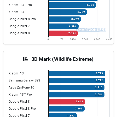
Xiaomi 13T Pro
4.725
Xiaomi 13T
3.789
Google Pixel 8 Pro
3.229
Google Pixel 7
2.969
Google Pixel 8
2.894
0
1.200
2.400
3.600
4.800
6.000
3D Mark (Wildlife Extreme)
Xiaomi 13
3.723
Samsung Galaxy S23
3.722
Asus ZenFone 10
3.710
Xiaomi 13T Pro
3.684
Google Pixel 8
2.412
Google Pixel 8 Pro
2.393
Google Pixel 7
1.850