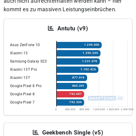
auch nicht aufrechterhalten werden kann – hier
kommt es zu massiven Leistungseinbrüchen.
Antutu (v9)
Asus ZenFone 10
1.299.000
Xiaomi 13
1.250.240
Samsung Galaxy S23
1.231.076
Xiaomi 13T Pro
1.192.426
Xiaomi 13T
877.919
Google Pixel 8 Pro
863.341
Google Pixel 8
792.607
Google Pixel 7
792.334
0
400.000
800.000
1.200.000
1.600.000
2.000.000
Geekbench Single (v5)