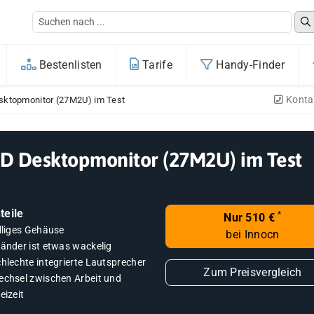
Bestenlisten
Tarife
Handy-Finder
Konta
esktopmonitor (27M2U) im Test
LED Desktopmonitor (27M2U) im Test
teile
*
Nur 510 €
illiges Gehäuse
bei Innocn
tänder ist etwas wackelig
hlechte integrierte Lautsprecher
Zum Preisvergleich
echsel zwischen Arbeit und
eizeit