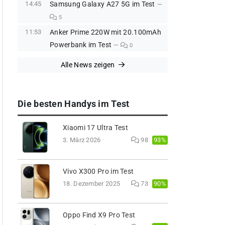
14:45
Samsung Galaxy A27 5G im Test
5
11:53
Anker Prime 220W mit 20.100mAh
Powerbank im Test
0
Alle News zeigen
Die besten Handys im Test
Xiaomi 17 Ultra Test
93%
3. März 2026
98
Vivo X300 Pro im Test
90%
18. Dezember 2025
73
Oppo Find X9 Pro Test