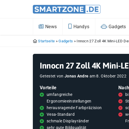
News
Handys
Gadgets
Startseite
»
Gadgets
»
Innocn 27 Zoll 4K Mini-LED D
Innocn 27 Zoll 4K Mini-
Getestet von
Jonas Andre
am
8. Oktober 2022
Vorteile
Nach
umfangreiche
b
Ergonomieeinstellungen
S
herausragende Farbpräzision
sc
Vesa-Standard
w
schmale Displayränder
Fr
sehr gute Bildqualität