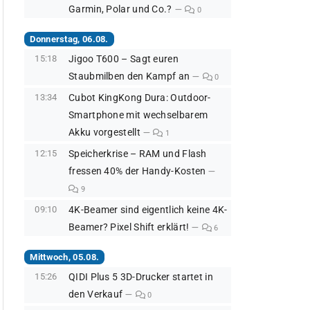
Garmin, Polar und Co.?
0
Donnerstag, 06.08.
15:18
Jigoo T600 – Sagt euren
Staubmilben den Kampf an
0
13:34
Cubot KingKong Dura: Outdoor-
Smartphone mit wechselbarem
Akku vorgestellt
1
12:15
Speicherkrise – RAM und Flash
fressen 40% der Handy-Kosten
9
09:10
4K-Beamer sind eigentlich keine 4K-
Beamer? Pixel Shift erklärt!
6
Mittwoch, 05.08.
15:26
QIDI Plus 5 3D-Drucker startet in
den Verkauf
0