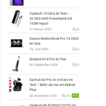
Cuktech 15 Ultra im Test –
20.000 mAh Powerbank mit
165W Input!
5. Februar 2025
0
Xiaomi Redmi Book Pro 14 2025
im Test
10. Juni 2025
0
Dreame H14 Pro im Test
30. September 2024
3
EarFun Air Pro 4+ In-Ears im
Test – Mehr als nur ein kleines
Plus
91%
28. November 2025
16
Geekom A8 8745HS (2025) im