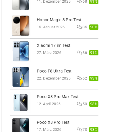
91%
11. Dezember 2025
68
Honor Magic 8 Pro Test
90%
15. Januar 2026
35
Xiaomi 17 im Test
91%
27. März 2026
86
Poco F8 Ultra Test
93%
22. Dezember 2025
62
Poco X8 Pro Max Test
93%
12. April 2026
50
Poco X8 Pro Test
93%
17. März 2026
73