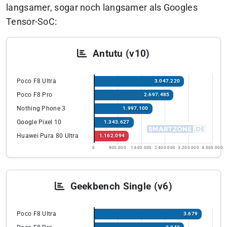
langsamer, sogar noch langsamer als Googles
Tensor-SoC:
Antutu (v10)
Poco F8 Ultra
3.047.220
Poco F8 Pro
2.697.485
Nothing Phone 3
1.997.100
Google Pixel 10
1.343.627
Huawei Pura 80 Ultra
1.162.094
0
800.000
1.600.000
2.400.000
3.200.000
4.000.000
Geekbench Single (v6)
Poco F8 Ultra
3.679