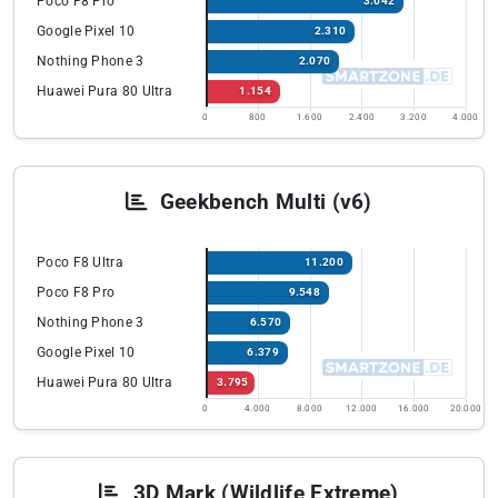
Poco F8 Pro
3.042
Google Pixel 10
2.310
Nothing Phone 3
2.070
Huawei Pura 80 Ultra
1.154
0
800
1.600
2.400
3.200
4.000
Geekbench Multi (v6)
Poco F8 Ultra
11.200
Poco F8 Pro
9.548
Nothing Phone 3
6.570
Google Pixel 10
6.379
Huawei Pura 80 Ultra
3.795
0
4.000
8.000
12.000
16.000
20.000
3D Mark (Wildlife Extreme)