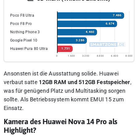
Poco F8 Ultra
7.486
Poco F8 Pro
6.674
Nothing Phone 3
4.460
Google Pixel 10
3.286
Huawei Pura 80 Ultra
1.731
0
1.600
3.200
4.800
6.400
8.000
Ansonsten ist die Ausstattung solide. Huawei
verbaut satte
12GB RAM und 512GB Festspeicher
,
was für genügend Platz und Multitasking sorgen
sollte. Als Betriebssystem kommt EMUI 15 zum
Einsatz.
Kamera des Huawei Nova 14 Pro als
Highlight?