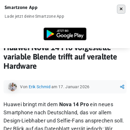
Smartzone App
Menü
Lade jetzt deine Smartzone App
Startseite
»
Ankündigung
»
Huawei Nova 14 Pro vorgestellt: variable Bl
Huawei Nova 14 Pro vorgestellt:
variable Blende trifft auf veraltete
Hardware
Von
Erik Schmid
am 17. Januar 2026
Huawei bringt mit dem
Nova 14 Pro
ein neues
Smartphone nach Deutschland, das vor allem
Design-Liebhaber und Selfie-Fans ansprechen soll.
Der Blick auf das Datenblatt verrät jedoch: Wir