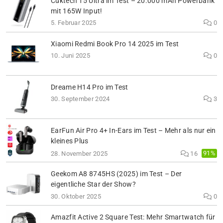
Cuktech 15 Ultra im Test – 20.000 mAh Powerbank
mit 165W Input!
5. Februar 2025
0
Xiaomi Redmi Book Pro 14 2025 im Test
10. Juni 2025
0
Dreame H14 Pro im Test
30. September 2024
3
EarFun Air Pro 4+ In-Ears im Test – Mehr als nur ein
kleines Plus
91%
28. November 2025
16
Geekom A8 8745HS (2025) im Test – Der
eigentliche Star der Show?
30. Oktober 2025
0
Amazfit Active 2 Square Test: Mehr Smartwatch für