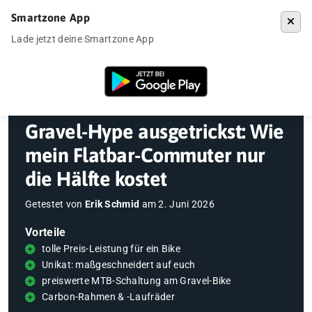
Smartzone App
Menü
Lade jetzt deine Smartzone App
Startseite
»
Gadgets
»
Fahrrad
»
Gravel-Hype ausgetrickst: Wie mein F
Gravel-Hype ausgetrickst: Wie
mein Flatbar-Commuter nur
die Hälfte kostet
Getestet von
Erik Schmid
am
2. Juni 2026
Vorteile
tolle Preis-Leistung für ein Bike
Unikat: maßgeschneidert auf euch
preiswerte MTB-Schaltung am Gravel-Bike
Carbon-Rahmen & -Laufräder