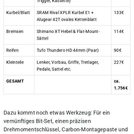
Trigger, Kassette)
Kurbel/Blatt
SRAM Rival XPLR Kurbel E1 +
133€
Alugear 42T ovales Kettenblatt
Bremsen
Shimano XT Hebel & Flat-Mount-
114€
Sättel
Reifen
Tufo Thundero HD 44mm (Paar)
90€
Kleinteile
Lenker, Vorbau, Griffe, Tretlager,
227€
Pedale, Sattel etc.
GESAMT
ca.
1.756€
Dazu kommt noch etwas Werkzeug: Für ein
vernünftiges Bit-Set, einen präzisen
Drehmomentschlüssel, Carbon-Montagepaste und