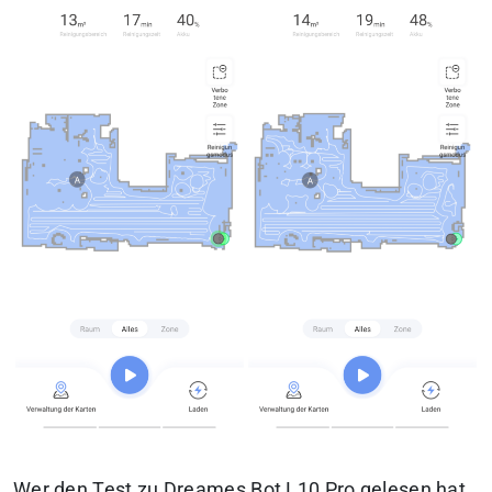
Wer den Test zu Dreames Bot L10 Pro gelesen hat,