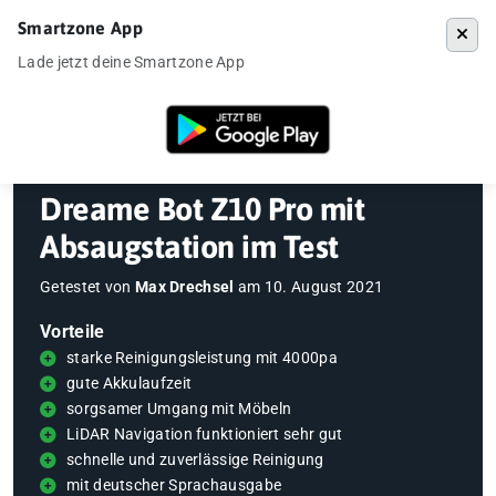
Smartzone App
Menü
Lade jetzt deine Smartzone App
Startseite
»
Gadgets
»
Dreame Bot Z10 Pro mit Absaugstation im Test
Dreame Bot Z10 Pro mit
Absaugstation im Test
Getestet von
Max Drechsel
am
10. August 2021
Vorteile
starke Reinigungsleistung mit 4000pa
gute Akkulaufzeit
sorgsamer Umgang mit Möbeln
LiDAR Navigation funktioniert sehr gut
schnelle und zuverlässige Reinigung
mit deutscher Sprachausgabe