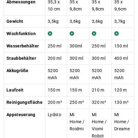
Abmessungen
35,3 x
35 x
35 x
35 x
10 cm
9,8cm
9,8cm
9,6cm
Gewicht
3,5kg
3,6kg
3,6kg
3,7kg
Wischfunktion
Wasserbehälter
250 ml
300ml
250 ml
150 ml
Staubbehälter
200 ml
300 ml
300 ml
400 ml
Akkugröße
5200
5200
5200
5200
mAh
mAh
mAh
mAh
Laufzeit
150 m
150 m
210 m
120 m
Reinigungsfläche
200 m²
250 m²
320 m²
130 m²
Appsteuerung
Lydsto
Mi
Mi
Mi
Home /
Home /
Home /
Roidmi
Viomi
Dreame
Robot