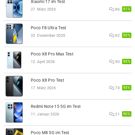
Xiaomi 17 im Test
91%
27. März 2026
86
Poco F8 Ultra Test
93%
22. Dezember 2025
62
Poco X8 Pro Max Test
93%
12. April 2026
50
Poco X8 Pro Test
93%
17. März 2026
73
Redmi Note 15 5G im Test
90%
11. Januar 2026
21
Poco M8 5G im Test