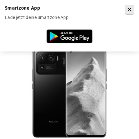
Smartzone App
Menü
Lade jetzt deine Smartzone App
Startseite
»
Angebote
»
Xiaomi Mi 11 Ultra ab 399€