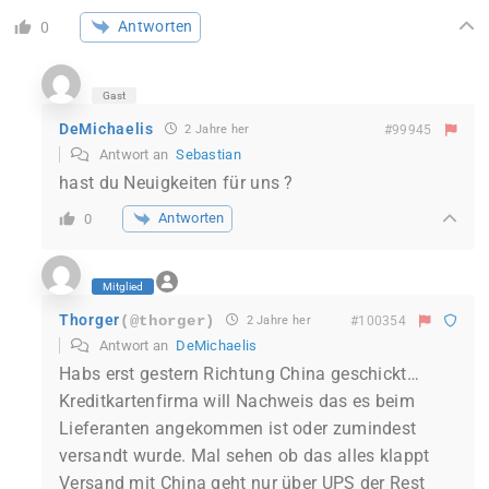
Antworten
0
Gast
DeMichaelis
2 Jahre her
#99945
Antwort an
Sebastian
hast du Neuigkeiten für uns ?
Antworten
0
Mitglied
Thorger
(@thorger)
2 Jahre her
#100354
Antwort an
DeMichaelis
Habs erst gestern Richtung China geschickt…
Kreditkartenfirma will Nachweis das es beim
Lieferanten angekommen ist oder zumindest
versandt wurde. Mal sehen ob das alles klappt
Versand mit China geht nur über UPS der Rest