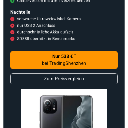
China-Version mit allen Netzfrequenzen
Nachteile
schwache Ultraweitwinkel-Kamera
nur USB 2 Anschluss
durchschnittliche Akkulaufzeit
SD888 überhitzt in Benchmarks
*
Nur 533 €
bei TradingShenzhen
Zum Preisvergleich