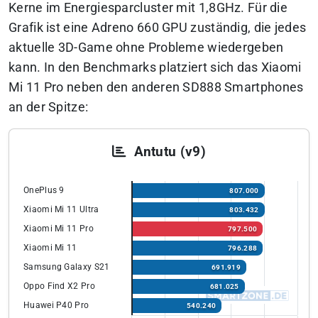
Kerne im Energiesparcluster mit 1,8GHz. Für die
Grafik ist eine Adreno 660 GPU zuständig, die jedes
aktuelle 3D-Game ohne Probleme wiedergeben
kann. In den Benchmarks platziert sich das Xiaomi
Mi 11 Pro neben den anderen SD888 Smartphones
an der Spitze:
Antutu (v9)
OnePlus 9
807.000
Xiaomi Mi 11 Ultra
803.432
Xiaomi Mi 11 Pro
797.500
Xiaomi Mi 11
796.288
Samsung Galaxy S21
691.919
Oppo Find X2 Pro
681.025
Huawei P40 Pro
540.240