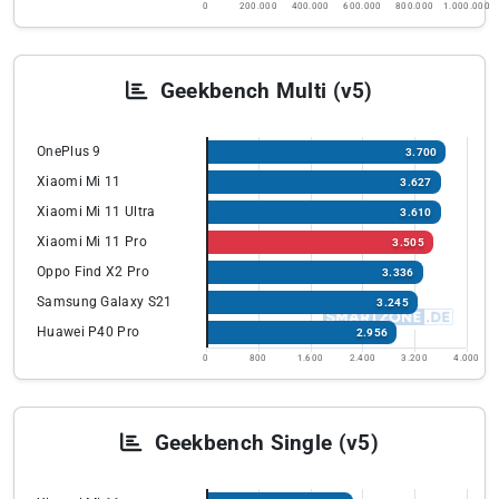
0
200.000
400.000
600.000
800.000
1.000.000
Geekbench Multi (v5)
OnePlus 9
3.700
Xiaomi Mi 11
3.627
Xiaomi Mi 11 Ultra
3.610
Xiaomi Mi 11 Pro
3.505
Oppo Find X2 Pro
3.336
Samsung Galaxy S21
3.245
Huawei P40 Pro
2.956
0
800
1.600
2.400
3.200
4.000
Geekbench Single (v5)