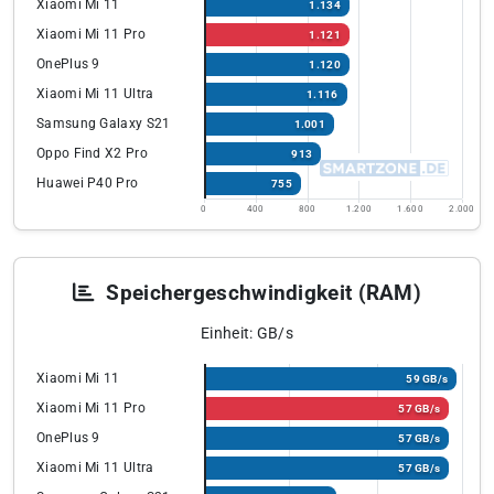
Xiaomi Mi 11
1.134
Xiaomi Mi 11 Pro
1.121
OnePlus 9
1.120
Xiaomi Mi 11 Ultra
1.116
Samsung Galaxy S21
1.001
Oppo Find X2 Pro
913
Huawei P40 Pro
755
0
400
800
1.200
1.600
2.000
Speichergeschwindigkeit (RAM)
Einheit: GB/s
Xiaomi Mi 11
59 GB/s
Xiaomi Mi 11 Pro
57 GB/s
OnePlus 9
57 GB/s
Xiaomi Mi 11 Ultra
57 GB/s