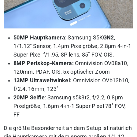
50MP Hauptkamera
: Samsung S5K
GN2
,
1/1.12″ Sensor, 1.4μm Pixelgröße, 2.8μm 4-in-1
Super Pixel f/1.95, 8P lens, 85˚ FOV, OIS.
8MP Periskop-Kamera:
Omnivision OV08a10,
120mm, PDAF, OIS, 5x optischer Zoom
13MP Ultraweitwinkel:
Omnivision OVb13b10,
f/2.4, 16mm, 123˚
20MP Selfie
: Samsung s5k3t2, f/2.2, 0.8μm
Pixelgröße, 1.6μm 4-in-1 Super Pixel 78˚ FOV,
FF
Die größte Besonderheit an dem Setup ist natürlich
die Hauptkamera mit dem enorm großen 1/1.12