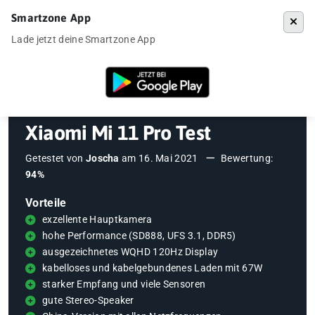
Smartzone App
Menü
Lade jetzt deine Smartzone App
Startseite
»
Testberichte
»
Xiaomi Mi 11 Pro Test
Xiaomi Mi 11 Pro Test
Getestet von
Joscha
am
16. Mai 2021
Bewertung:
94%
Vorteile
exzellente Hauptkamera
hohe Performance (SD888, UFS 3.1, DDR5)
ausgezeichnetes WQHD 120Hz Display
kabelloses und kabelgebundenes Laden mit 67W
starker Empfang und viele Sensoren
gute Stereo-Speaker