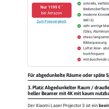
schnelle, vielfält
*
Nur 1199 €
Bedienoberfläch
bei Amazon
moderne Konnekt
WiFi 6)
Zum Preisvergleich
sehr wertige Ma
(Glas, Aluminiu
etwas langsame
Bildanpassung
Lüfter leise - ab
hochfrequent
enttäuschende 
Für abgedunkelte Räume oder späte Sp
3. Platz: Abgedunkelter Raum / drauße
heller Beamer mit 4K mit kaum nutzb
Der Xiaomi Laser Projector 3 ist ein
beei