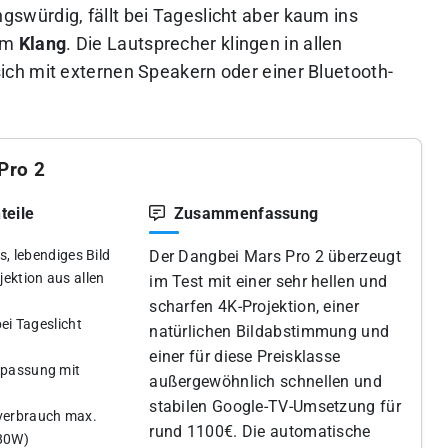
swürdig, fällt bei Tageslicht aber kaum ins
im
Klang
. Die Lautsprecher klingen in allen
ch mit externen Speakern oder einer Bluetooth-
Pro 2
teile
Zusammenfassung
es, lebendiges Bild
Der Dangbei Mars Pro 2 überzeugt
jektion aus allen
im Test mit einer sehr hellen und
scharfen 4K-Projektion, einer
bei Tageslicht
natürlichen Bildabstimmung und
einer für diese Preisklasse
npassung mit
außergewöhnlich schnellen und
stabilen Google-TV-Umsetzung für
verbrauch max.
rund 1100€. Die automatische
 80W)