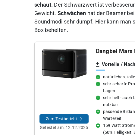
schaut.
Der Schwarzwert ist verbesserung
Gewicht.
Schwächen
hat der Beamer be
Soundmodi sehr dumpf. Hier kann man si
Box behelfen.
Dangbei Mars 
Vorteile / Nach
natürliches, toll
sehr scharfe Pro
Lagen
sehr hell - auch 
nutzbar
passende Bilda
Wartezeit
Zum Testbericht
159 Watt Strom
Getestet am:
12.12.2025
(50% Helligkeit: