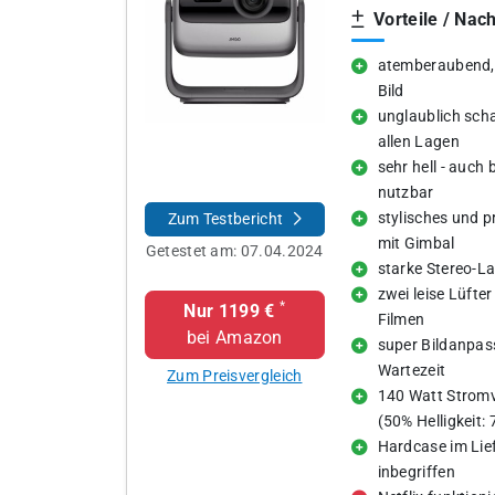
Vorteile / Nach
atemberaubend, 
Bild
unglaublich scha
allen Lagen
sehr hell - auch 
nutzbar
stylisches und p
Zum Testbericht
mit Gimbal
Getestet am:
07.04.2024
starke Stereo-L
zwei leise Lüfter 
*
Nur 1199 €
Filmen
bei Amazon
super Bildanpa
Wartezeit
Zum Preisvergleich
140 Watt Strom
(50% Helligkeit:
Hardcase im Li
inbegriffen