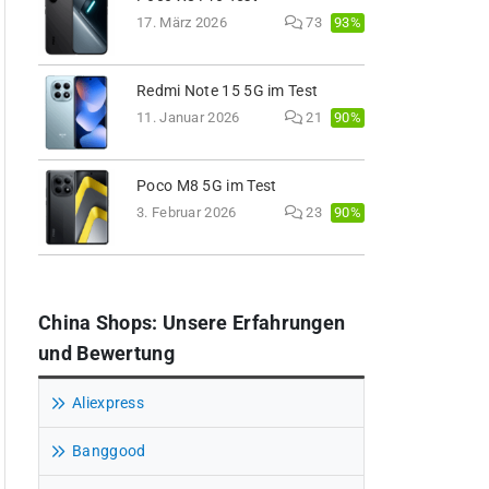
93%
17. März 2026
73
Redmi Note 15 5G im Test
90%
11. Januar 2026
21
Poco M8 5G im Test
90%
3. Februar 2026
23
China Shops: Unsere Erfahrungen
und Bewertung
Aliexpress
Banggood