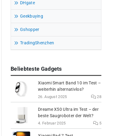
DHgate
Geekbuying
Gshopper
TradingShenzhen
Beliebteste Gadgets
Xiaomi Smart Band 10 im Test –
weiterhin alternativlos?
26. August 2025
28
Dreame X50 Ultra im Test – der
beste Saugroboter der Welt?
4. Februar 2025
5
Xiaomi Pad 7 Test