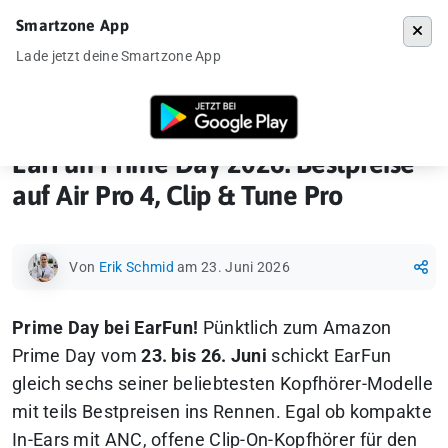
Smartzone App
Menü
Lade jetzt deine Smartzone App
Startseite
»
Gadgets
»
Kopfhörer
»
EarFun Prime Day 2026: Bestpreise a
EarFun Prime Day 2026: Bestpreise
auf Air Pro 4, Clip & Tune Pro
Von
Erik Schmid
am 23. Juni 2026
Prime Day bei EarFun!
Pünktlich zum Amazon
Prime Day vom
23. bis 26. Juni
schickt EarFun
gleich sechs seiner beliebtesten Kopfhörer-Modelle
mit teils Bestpreisen ins Rennen. Egal ob kompakte
In-Ears mit ANC, offene Clip-On-Kopfhörer für den