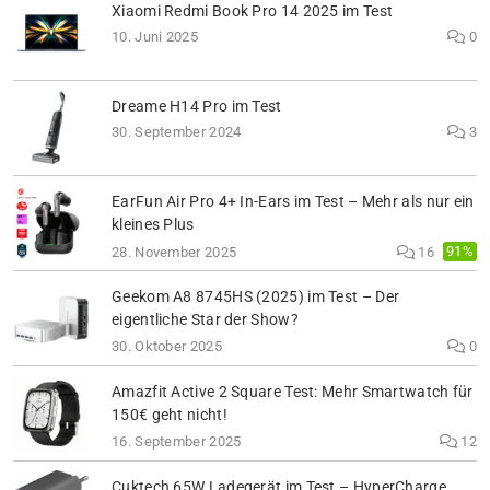
Xiaomi Redmi Book Pro 14 2025 im Test
10. Juni 2025
0
Dreame H14 Pro im Test
30. September 2024
3
EarFun Air Pro 4+ In-Ears im Test – Mehr als nur ein
kleines Plus
91%
28. November 2025
16
Geekom A8 8745HS (2025) im Test – Der
eigentliche Star der Show?
30. Oktober 2025
0
Amazfit Active 2 Square Test: Mehr Smartwatch für
150€ geht nicht!
16. September 2025
12
Cuktech 65W Ladegerät im Test – HyperCharge