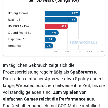
3D Mark (Slingshot)
Umidigi Power 3
1.278
Realme 5
1.155
UMIDIGI A7 Pro
821
Xiaomi Redmi 8a
496
Elephone E10
391
Honor 9A
287
0
400
800
1.200
1.600
2.000
Im täglichen Gebrauch zeigt sich die
Prozessorleistung regelmäßig als
Spaßbremse
.
Das Laden einfacher Apps wie etwa Spotify dauert
lange, Websites brauchen teilweise ihre Zeit, bis sie
vollständig geladen sind.
Zum Spielen von
einfachen Games reicht die Performance aus
.
Spaßeshalber habe ich mal COD Mobile installiert