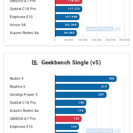
UMIDIGI A7 Pro
118.957
Oukitel C18 Pro
117.272
Elephone E10
107.968
Honor 9A
102.368
Xiaomi Redmi 8a
94.080
0
60.000
120.000
180.000
240.000
300.000
Geekbench Single (v5)
Redmi 9
358
Realme 5
315
Umidigi Power 3
297
Oukitel C18 Pro
180
Xiaomi Redmi 8a
178
UMIDIGI A7 Pro
152
Elephone E10
139