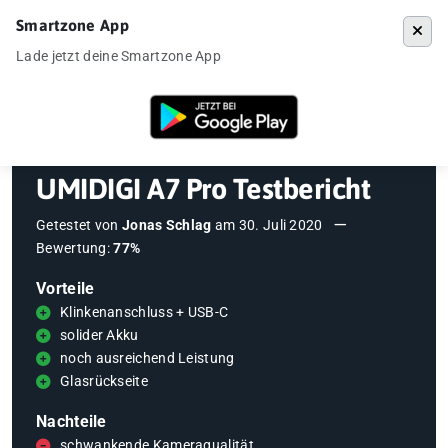
Smartzone App
Menü
Lade jetzt deine Smartzone App
Startseite
»
Testberichte
»
UMIDIGI A7 Pro Testbericht
UMIDIGI A7 Pro Testbericht
Getestet von
Jonas Schlag
am
30. Juli 2020
Bewertung:
77%
Vorteile
Klinkenanschluss + USB-C
solider Akku
noch ausreichend Leistung
Glasrückseite
Nachteile
schwankende Kameraqualität