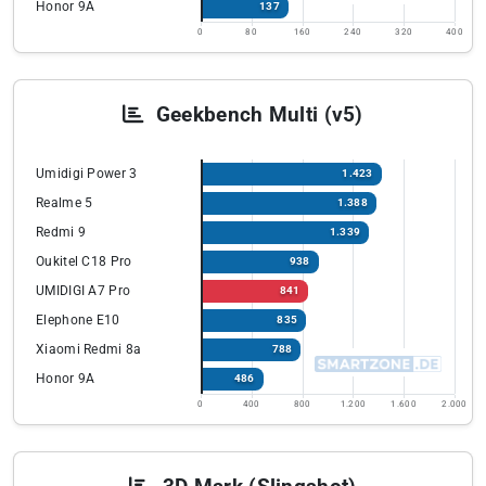
Honor 9A
137
0
80
160
240
320
400
Geekbench Multi (v5)
Umidigi Power 3
1.423
Realme 5
1.388
Redmi 9
1.339
Oukitel C18 Pro
938
UMIDIGI A7 Pro
841
Elephone E10
835
Xiaomi Redmi 8a
788
Honor 9A
486
0
400
800
1.200
1.600
2.000