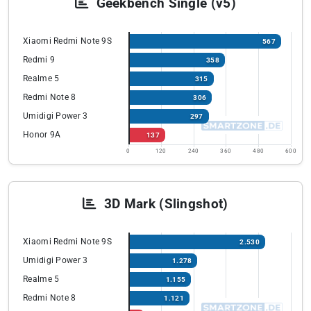
Geekbench Single (v5)
Xiaomi Redmi Note 9S
567
Redmi 9
358
Realme 5
315
Redmi Note 8
306
Umidigi Power 3
297
Honor 9A
137
0
120
240
360
480
600
3D Mark (Slingshot)
Xiaomi Redmi Note 9S
2.530
Umidigi Power 3
1.278
Realme 5
1.155
Redmi Note 8
1.121