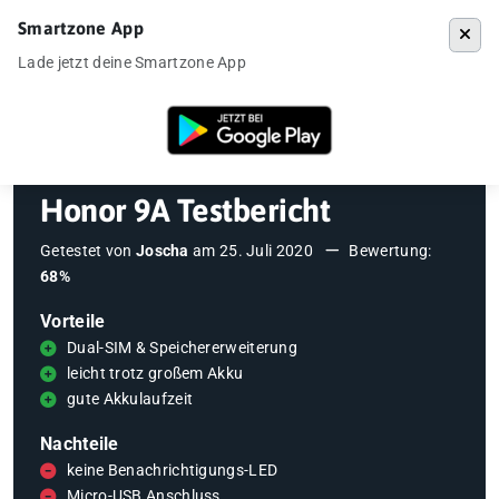
Smartzone App
Menü
Lade jetzt deine Smartzone App
Startseite
»
Testberichte
»
Honor 9A Testbericht
Honor 9A Testbericht
Getestet von
Joscha
am
25. Juli 2020
Bewertung:
68%
Vorteile
Dual-SIM & Speichererweiterung
leicht trotz großem Akku
gute Akkulaufzeit
Nachteile
keine Benachrichtigungs-LED
Micro-USB Anschluss