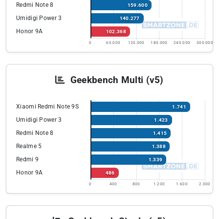
Redmi Note 8
159.600
Umidigi Power 3
140.277
Honor 9A
102.368
0
60.000
120.000
180.000
240.000
300.000
Geekbench Multi (v5)
Xiaomi Redmi Note 9S
1.741
Umidigi Power 3
1.423
Redmi Note 8
1.415
Realme 5
1.388
Redmi 9
1.339
Honor 9A
486
0
400
800
1.200
1.600
2.000