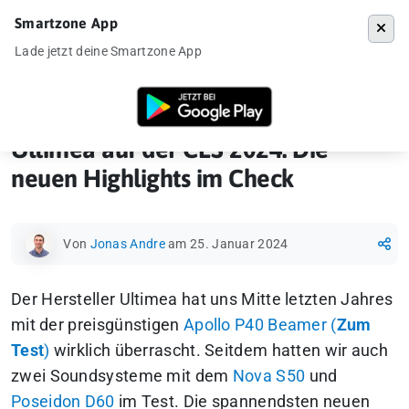
Smartzone App
Menü
Lade jetzt deine Smartzone App
Startseite
»
News
»
Ultimea auf der CES 2024: Die neuen Highlights i
Ultimea auf der CES 2024: Die
neuen Highlights im Check
Von
Jonas Andre
am 25. Januar 2024
Der Hersteller Ultimea hat uns Mitte letzten Jahres
mit der preisgünstigen
Apollo P40 Beamer (
Zum
Test
)
wirklich überrascht. Seitdem hatten wir auch
zwei Soundsysteme mit dem
Nova S50
und
Poseidon D60
im Test. Die spannendsten neuen