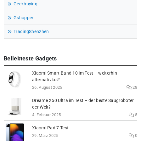
Geekbuying
Gshopper
TradingShenzhen
Beliebteste Gadgets
Xiaomi Smart Band 10 im Test – weiterhin
alternativlos?
26. August 2025
28
Dreame X50 Ultra im Test – der beste Saugroboter
der Welt?
4. Februar 2025
5
Xiaomi Pad 7 Test
29. März 2025
0