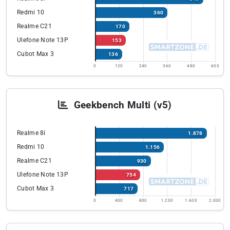
Redmi 10
360
Realme C21
170
Ulefone Note 13P
153
Cubot Max 3
136
0
120
240
360
480
600
Geekbench Multi (v5)
Realme 8i
1.878
Redmi 10
1.156
Realme C21
930
Ulefone Note 13P
754
Cubot Max 3
717
0
400
800
1.200
1.600
2.000