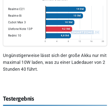
Realme C21
14 Std
Realme 8i
13 Std
Cubot Max 3
10 Std
Ulefone Note 13P
9,2 Std
Redmi 10
8,8 Std
0
4
8
12
16
20
Ungünstigerweise lässt sich der große Akku nur mit
maximal 10W laden, was zu einer Ladedauer von 2
Stunden 40 führt.
Testergebnis