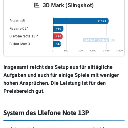
3D Mark (Slingshot)
Realme 8i
2.494
Realme C21
460
Ulefone Note 13P
426
Cubot Max 3
346
0
600
1.200
1.800
2.400
3.000
Insgesamt reicht das Setup aus für alltägliche
Aufgaben und auch für einige Spiele mit weniger
hohen Ansprüchen. Die Leistung ist für den
Preisbereich gut.
System des Ulefone Note 13P