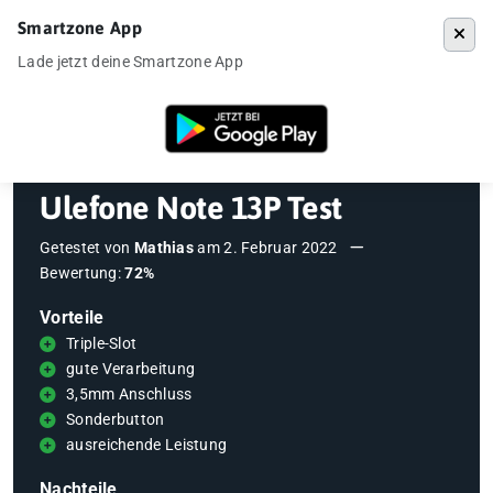
Smartzone App
Menü
Lade jetzt deine Smartzone App
Startseite
»
Testberichte
»
Ulefone Note 13P Test
Ulefone Note 13P Test
Getestet von
Mathias
am
2. Februar 2022
Bewertung:
72%
Vorteile
Triple-Slot
gute Verarbeitung
3,5mm Anschluss
Sonderbutton
ausreichende Leistung
Nachteile