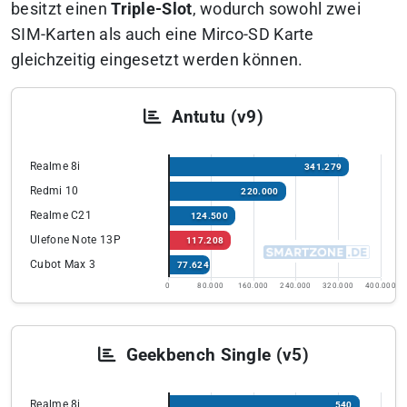
besitzt einen
Triple-Slot
, wodurch sowohl zwei
SIM-Karten als auch eine Mirco-SD Karte
gleichzeitig eingesetzt werden können.
Antutu (v9)
Realme 8i
341.279
Redmi 10
220.000
Realme C21
124.500
Ulefone Note 13P
117.208
Cubot Max 3
77.624
0
80.000
160.000
240.000
320.000
400.000
Geekbench Single (v5)
Realme 8i
540