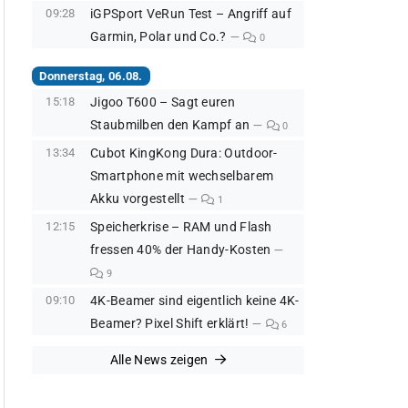
09:28
iGPSport VeRun Test – Angriff auf
Garmin, Polar und Co.?
0
Donnerstag, 06.08.
15:18
Jigoo T600 – Sagt euren
Staubmilben den Kampf an
0
13:34
Cubot KingKong Dura: Outdoor-
Smartphone mit wechselbarem
Akku vorgestellt
1
12:15
Speicherkrise – RAM und Flash
fressen 40% der Handy-Kosten
9
09:10
4K-Beamer sind eigentlich keine 4K-
Beamer? Pixel Shift erklärt!
6
Alle News zeigen