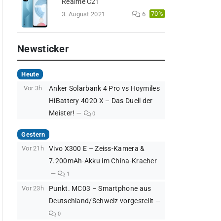
Realme C21
70%
3. August 2021
6
Newsticker
Heute
Vor 3h
Anker Solarbank 4 Pro vs Hoymiles
HiBattery 4020 X – Das Duell der
Meister!
0
Gestern
Vor 21h
Vivo X300 E – Zeiss-Kamera &
7.200mAh-Akku im China-Kracher
1
Vor 23h
Punkt. MC03 – Smartphone aus
Deutschland/Schweiz vorgestellt
0