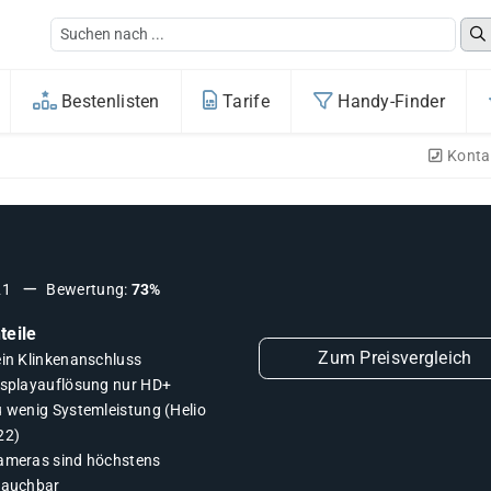
Bestenlisten
Tarife
Handy-Finder
Konta
21
Bewertung:
73%
teile
Zum Preisvergleich
ein Klinkenanschluss
isplayauflösung nur HD+
u wenig Systemleistung (Helio
22)
ameras sind höchstens
rauchbar