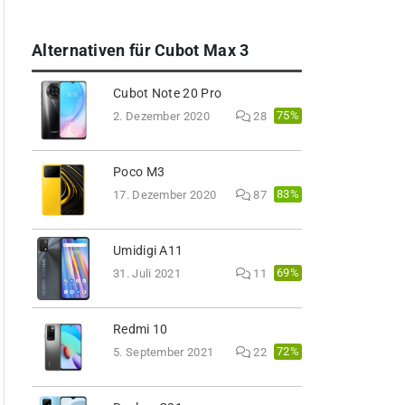
Alternativen für Cubot Max 3
Cubot Note 20 Pro
75%
2. Dezember 2020
28
Poco M3
83%
17. Dezember 2020
87
Umidigi A11
69%
31. Juli 2021
11
Redmi 10
72%
5. September 2021
22