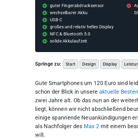
guter Fingerabdrucksensor
A
wechselbarer Akku
S
USB-C
großes und relativ helles Display
NFC & Bluetooth 5.0
solide Akkulaufzeit
Springe zu:
Start
Design
Display
Leistu
Gute Smartphones um 120 Euro sind leid
schon der Blick in unsere
aktuelle Besten
zwei Jahre alt. Ob das nun an der weit
liegt, können wir nicht abschließend be
einige spannende Neuankündigungen erre
als Nachfolger des
Max 2
mit einem beso
will.