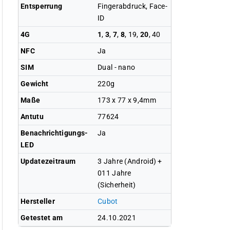
Entsperrung
Fingerabdruck, Face-
ID
4G
1
,
3
,
7
,
8
, 19,
20
, 40
NFC
Ja
SIM
Dual - nano
Gewicht
220g
Maße
173 x 77 x 9,4mm
Antutu
77624
Benachrichtigungs-
Ja
LED
Updatezeitraum
3 Jahre (Android) +
011 Jahre
(Sicherheit)
Hersteller
Cubot
Getestet am
24.10.2021