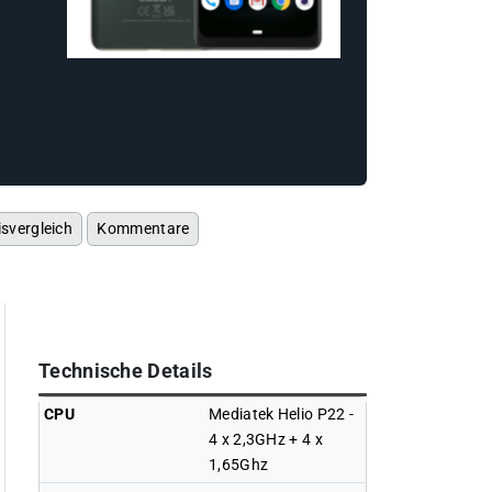
isvergleich
Kommentare
Technische Details
CPU
Mediatek Helio P22 -
4 x 2,3GHz + 4 x
1,65Ghz