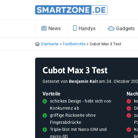
News
Handys
Gadgets
Startseite
»
Testberichte
»
Cubot Max 3 Test
Cubot Max 3 Test
Getestet von
Benjamin Kalt
am
24. Oktober 20
Vorteile
Nach
schickes Design - hebt sich von
k
Konkurrenz ab
D
griffige Rückseite ohne
z
Fingerabdrücke
P
Triple-Slot mit Nano-SIM und
K
micro-SD
b