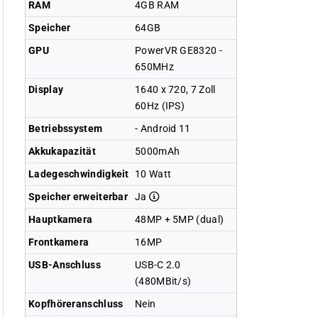
RAM
4GB RAM
Speicher
64GB
GPU
PowerVR GE8320 -
650MHz
Display
1640 x 720, 7 Zoll
60Hz (IPS)
Betriebssystem
- Android 11
Akkukapazität
5000mAh
Ladegeschwindigkeit
10 Watt
Speicher erweiterbar
Ja
Hauptkamera
48MP + 5MP (dual)
Frontkamera
16MP
USB-Anschluss
USB-C 2.0
(480MBit/s)
Kopfhöreranschluss
Nein