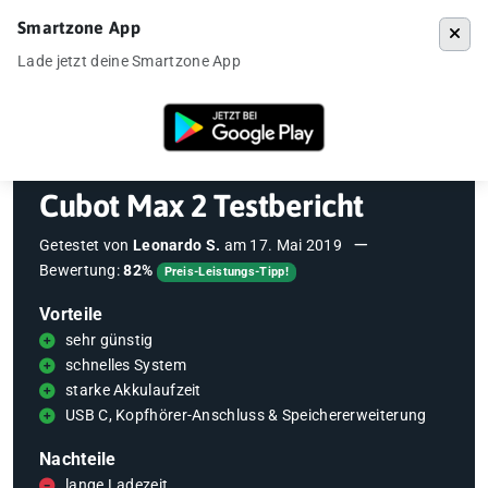
Smartzone App
Menü
Lade jetzt deine Smartzone App
Startseite
»
Testberichte
»
Cubot Max 2 Testbericht
Cubot Max 2 Testbericht
Getestet von
Leonardo S.
am
17. Mai 2019
Bewertung:
82%
Preis-Leistungs-Tipp!
Vorteile
sehr günstig
schnelles System
starke Akkulaufzeit
USB C, Kopfhörer-Anschluss & Speichererweiterung
Nachteile
lange Ladezeit