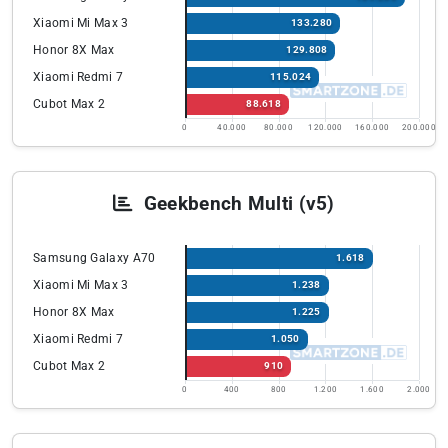
Xiaomi Mi Max 3
133.280
Honor 8X Max
129.808
Xiaomi Redmi 7
115.024
Cubot Max 2
88.618
0
40.000
80.000
120.000
160.000
200.000
Geekbench Multi (v5)
Samsung Galaxy A70
1.618
Xiaomi Mi Max 3
1.238
Honor 8X Max
1.225
Xiaomi Redmi 7
1.050
Cubot Max 2
910
0
400
800
1.200
1.600
2.000