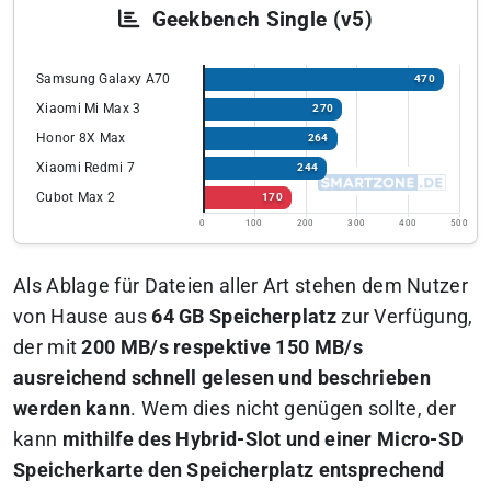
Geekbench Single (v5)
Samsung Galaxy A70
470
Xiaomi Mi Max 3
270
Honor 8X Max
264
Xiaomi Redmi 7
244
Cubot Max 2
170
0
100
200
300
400
500
Als Ablage für Dateien aller Art stehen dem Nutzer
von Hause aus
64 GB Speicherplatz
zur Verfügung,
der mit
200 MB/s respektive 150 MB/s
ausreichend schnell gelesen und beschrieben
werden kann
. Wem dies nicht genügen sollte, der
kann
mithilfe des Hybrid-Slot und einer Micro-SD
Speicherkarte den Speicherplatz entsprechend