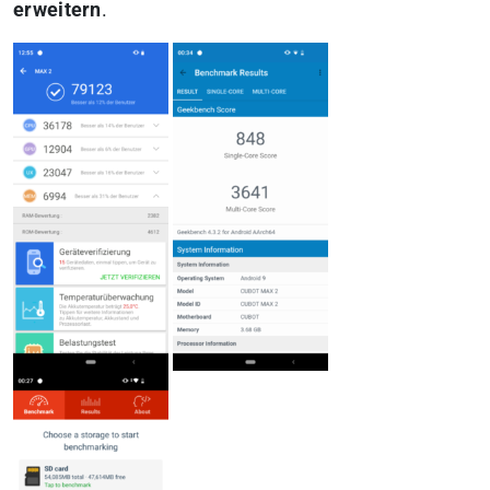
erweitern
.