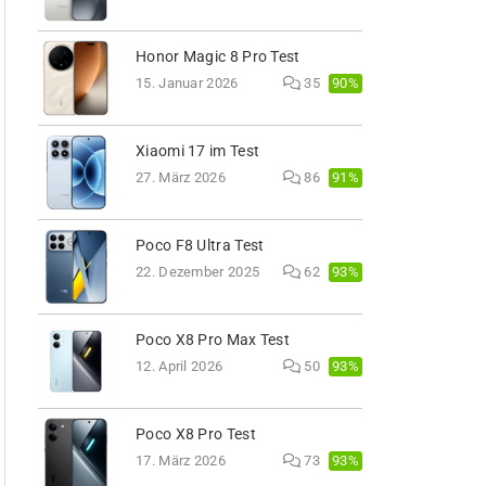
Honor Magic 8 Pro Test
90%
15. Januar 2026
35
Xiaomi 17 im Test
91%
27. März 2026
86
Poco F8 Ultra Test
93%
22. Dezember 2025
62
Poco X8 Pro Max Test
93%
12. April 2026
50
Poco X8 Pro Test
93%
17. März 2026
73