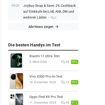
09:20
Joybuy Snap & Save: 2% Cashback
auf Einkäufe bei Lidl, Aldi, DM und
weiteren Läden
2
Alle News zeigen
Die besten Handys im Test
Xiaomi 17 Ultra Test
93%
3. März 2026
98
Vivo X300 Pro im Test
90%
18. Dezember 2025
73
Oppo Find X9 Pro Test
91%
11. Dezember 2025
68