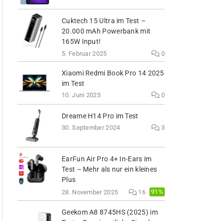
Cuktech 15 Ultra im Test –
20.000 mAh Powerbank mit
165W Input!
5. Februar 2025
0
Xiaomi Redmi Book Pro 14 2025
im Test
10. Juni 2025
0
Dreame H14 Pro im Test
30. September 2024
3
EarFun Air Pro 4+ In-Ears im
Test – Mehr als nur ein kleines
Plus
91%
28. November 2025
16
Geekom A8 8745HS (2025) im