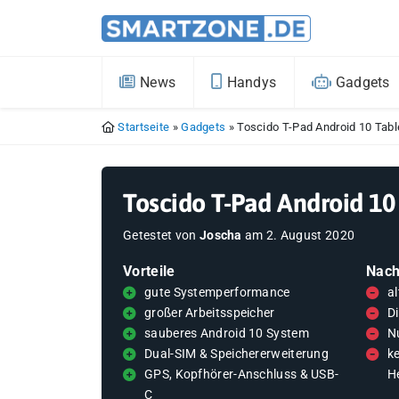
News
Handys
Gadgets
Startseite
»
Gadgets
»
Toscido T-Pad Android 10 Tabl
Toscido T-Pad Android 10 
Getestet von
Joscha
am
2. August 2020
Vorteile
Nach
gute Systemperformance
al
großer Arbeitsspeicher
Di
sauberes Android 10 System
N
Dual-SIM & Speichererweiterung
k
GPS, Kopfhörer-Anschluss & USB-
He
C