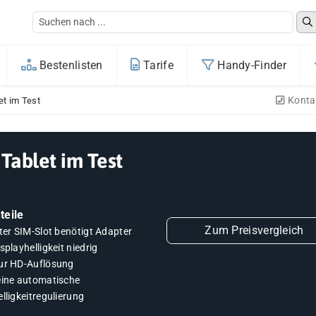
Bestenlisten
Tarife
Handy-Finder
Konta
et im Test
Tablet im Test
teile
Zum Preisvergleich
ter SIM-Slot benötigt Adapter
splayhelligkeit niedrig
ur HD-Auflösung
eine automatische
lligkeitregulierung