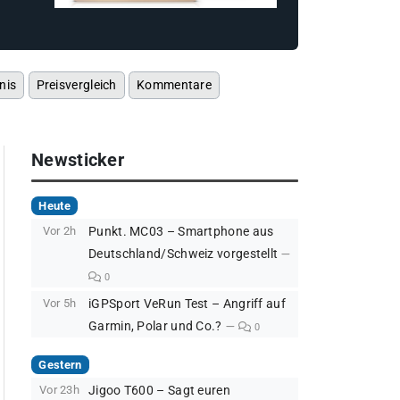
nis
Preisvergleich
Kommentare
Newsticker
Heute
Vor 2h
Punkt. MC03 – Smartphone aus
Deutschland/Schweiz vorgestellt
0
Vor 5h
iGPSport VeRun Test – Angriff auf
Garmin, Polar und Co.?
0
Gestern
Vor 23h
Jigoo T600 – Sagt euren