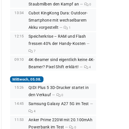
Staubmilben den Kampf an
0
13:34
Cubot KingKong Dura: Outdoor-
Smartphone mit wechselbarem
Akku vorgestellt
1
12:15
Speicherkrise – RAM und Flash
fressen 40% der Handy-Kosten
7
09:10
4K-Beamer sind eigentlich keine 4K-
Beamer? Pixel Shift erklärt!
4
Mittwoch, 05.08.
15:26
QIDI Plus 5 3D-Drucker startet in
den Verkauf
0
14:45
Samsung Galaxy A27 5G im Test
4
11:53
Anker Prime 220W mit 20.100mAh
Powerbank im Test
0