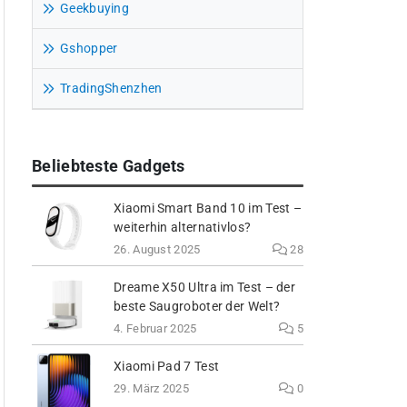
Geekbuying
Gshopper
TradingShenzhen
Beliebteste Gadgets
Xiaomi Smart Band 10 im Test –
weiterhin alternativlos?
26. August 2025
28
Dreame X50 Ultra im Test – der
beste Saugroboter der Welt?
4. Februar 2025
5
Xiaomi Pad 7 Test
29. März 2025
0