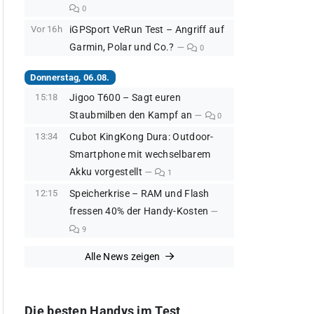
0
Vor 16h
iGPSport VeRun Test – Angriff auf
Garmin, Polar und Co.?
0
Donnerstag, 06.08.
15:18
Jigoo T600 – Sagt euren
Staubmilben den Kampf an
0
13:34
Cubot KingKong Dura: Outdoor-
Smartphone mit wechselbarem
Akku vorgestellt
1
12:15
Speicherkrise – RAM und Flash
fressen 40% der Handy-Kosten
9
Alle News zeigen
Die besten Handys im Test