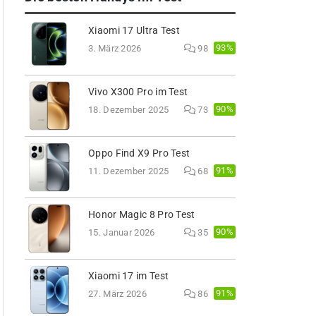
Xiaomi 17 Ultra Test
93%
3. März 2026
98
Vivo X300 Pro im Test
90%
18. Dezember 2025
73
Oppo Find X9 Pro Test
91%
11. Dezember 2025
68
Honor Magic 8 Pro Test
90%
15. Januar 2026
35
Xiaomi 17 im Test
91%
27. März 2026
86