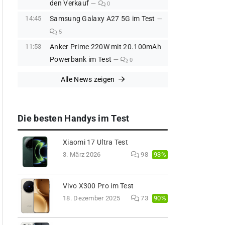
den Verkauf
0
14:45
Samsung Galaxy A27 5G im Test
5
11:53
Anker Prime 220W mit 20.100mAh
Powerbank im Test
0
Alle News zeigen
Die besten Handys im Test
Xiaomi 17 Ultra Test
93%
3. März 2026
98
Vivo X300 Pro im Test
90%
18. Dezember 2025
73