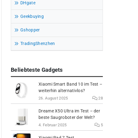
DHgate
Geekbuying
Gshopper
TradingShenzhen
Beliebteste Gadgets
Xiaomi Smart Band 10 im Test –
weiterhin alternativlos?
26. August 2025
28
Dreame X50 Ultra im Test – der
beste Saugroboter der Welt?
4. Februar 2025
5
Xiaomi Pad 7 Test