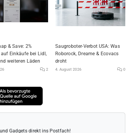
nap & Save: 2%
Saugroboter-Verbot USA: Was
auf Einkäufe bei Lidl,
Roborock, Dreame & Ecovacs
und weiteren Läden
droht
026
2
4. August 2026
0
und Gadgets direkt ins Postfach!