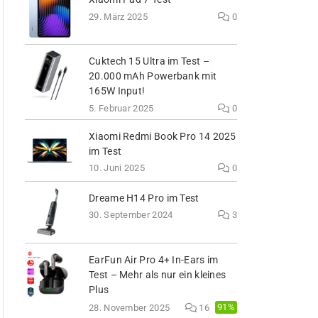
29. März 2025
0
Cuktech 15 Ultra im Test –
20.000 mAh Powerbank mit
165W Input!
5. Februar 2025
0
Xiaomi Redmi Book Pro 14 2025
im Test
10. Juni 2025
0
Dreame H14 Pro im Test
30. September 2024
3
EarFun Air Pro 4+ In-Ears im
Test – Mehr als nur ein kleines
Plus
91%
28. November 2025
16