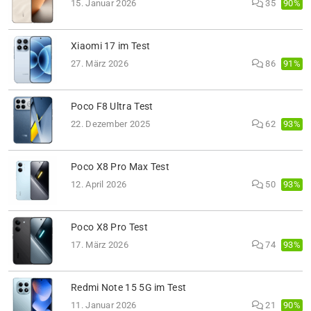
90%
15. Januar 2026
35
Xiaomi 17 im Test
91%
27. März 2026
86
Poco F8 Ultra Test
93%
22. Dezember 2025
62
Poco X8 Pro Max Test
93%
12. April 2026
50
Poco X8 Pro Test
93%
17. März 2026
74
Redmi Note 15 5G im Test
90%
11. Januar 2026
21