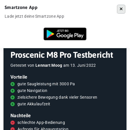
Smartzone App
Menü
Lade jetzt deine Smartzone App
Startseite
»
Gadgets
»
Saugroboter
»
Proscenic M8 Pro Testbericht
Proscenic M8 Pro Testbericht
Getestet von
Lennart Moog
am
13. Juni 2022
Vorteile
gute Saugleistung mit 3000 Pa
gute Navigation
zielsichere Bewegung dank vieler Sensoren
gute Akkulaufzeit
Nachteile
schlechte App-Bedienung
Aufpreis für Absaugstation