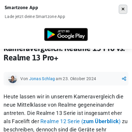
Smartzone App
Menü
Lade jetzt deine Smartzone App
Startseite
»
Ankündigung
»
Kameravergleiche
»
Kameravergleich: Real
Kameravergleich: Realme 13 Pro vs.
Realme 13 Pro+
Von
Jonas Schlag
am 23. Oktober 2024
Heute lassen wir in unserem Kameravergleich die
neue Mittelklasse von Realme gegeneinander
antreten. Die Realme 13 Serie ist insgesamt eher
als Facelift der
Realme 12 Serie (
zum Überblick
)
zu
beschreiben, dennoch sind die Geräte sehr