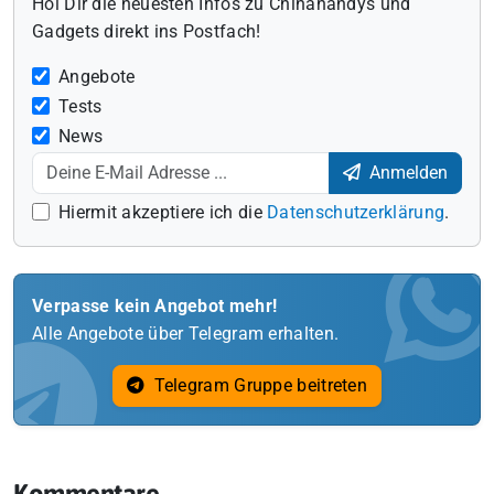
Hol Dir die neuesten Infos zu Chinahandys und
Gadgets direkt ins Postfach!
Angebote
Tests
News
Anmelden
Hiermit akzeptiere ich die
Datenschutzerklärung
.
Verpasse kein Angebot mehr!
Alle Angebote über Telegram erhalten.
Telegram Gruppe beitreten
Kommentare