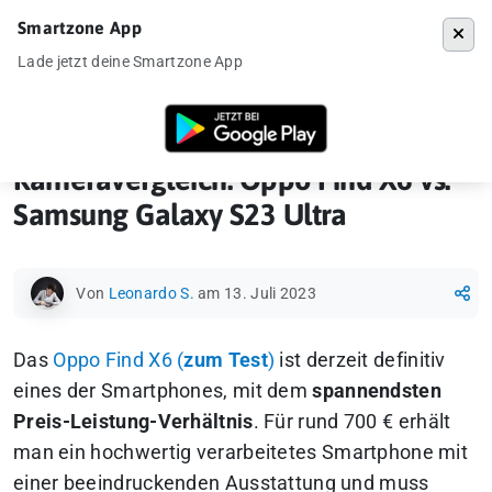
Smartzone App
Menü
Lade jetzt deine Smartzone App
Startseite
»
Ankündigung
»
Kameravergleiche
»
Kameravergleich: Oppo
Kameravergleich: Oppo Find X6 vs.
Samsung Galaxy S23 Ultra
Von
Leonardo S.
am 13. Juli 2023
Das
Oppo Find X6 (
zum Test
)
ist derzeit definitiv
eines der Smartphones, mit dem
spannendsten
Preis-Leistung-Verhältnis
. Für rund 700 € erhält
man ein hochwertig verarbeitetes Smartphone mit
einer beeindruckenden Ausstattung und muss