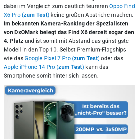
dabei im Vergleich zum deutlich teureren
Oppo Find
X6 Pro (
zum Test
)
keine großen Abstriche machen.
Im bekannten Kamera-Ranking der Spezialisten
von DxOMark belegt das Find X6 derzeit sogar den
4. Platz
und ist somit mit Abstand das günstigste
Modell in den Top 10. Selbst Premium-Flagships
wie das
Google Pixel 7 Pro (
zum Test
)
oder das
Apple iPhone 14 Pro (
zum Test
)
kann das
Smartphone somit hinter sich lassen.