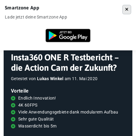
Smartzone App
Menü
Lade jetzt deine Smartzone App
Startseite
»
Gadgets
»
Insta360 ONE R Testbericht – die Action Cam d
Insta360 ONE R Testbericht –
die Action Cam der Zukunft?
Getestet von
Lukas Winkel
am
11. Mai 2020
Vorteile
Endlich Innovation!
4K 60FPS
Viele Anwendungsgebiete dank modularem Aufbau
Sehr gute Qualität
Wasserdicht bis 5m