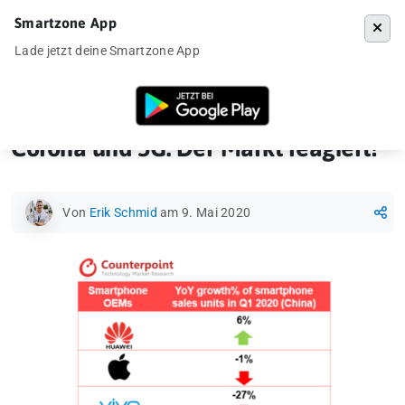
Smartzone App
Menü
Lade jetzt deine Smartzone App
Startseite
»
News
»
Corona und 5G: Der Markt reagiert!
Corona und 5G: Der Markt reagiert!
Von
Erik Schmid
am 9. Mai 2020