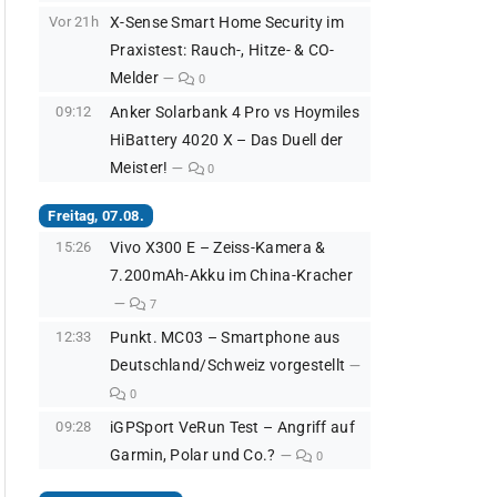
Vor 21h
X-Sense Smart Home Security im
Praxistest: Rauch-, Hitze- & CO-
Melder
0
09:12
Anker Solarbank 4 Pro vs Hoymiles
HiBattery 4020 X – Das Duell der
Meister!
0
Freitag, 07.08.
15:26
Vivo X300 E – Zeiss-Kamera &
7.200mAh-Akku im China-Kracher
7
12:33
Punkt. MC03 – Smartphone aus
Deutschland/Schweiz vorgestellt
0
09:28
iGPSport VeRun Test – Angriff auf
Garmin, Polar und Co.?
0