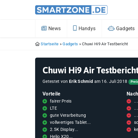
News
Handys
Gadgets
Startseite
»
Gadgets
»
Chuwi Hi9 Air Testbericht
Chuwi Hi9 Air Testberich
Getestet von
Erik Schmid
am
16. Juli 2018
Prei
Vorteile
Nach
fairer Preis
..
LTE
..
gute Verarbeitung
..
vollwertiges Tablet...
s
2.5K Display...
ke
Helio X20...