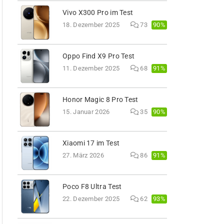
Vivo X300 Pro im Test
90%
18. Dezember 2025
73
Oppo Find X9 Pro Test
91%
11. Dezember 2025
68
Honor Magic 8 Pro Test
90%
15. Januar 2026
35
Xiaomi 17 im Test
91%
27. März 2026
86
Poco F8 Ultra Test
93%
22. Dezember 2025
62