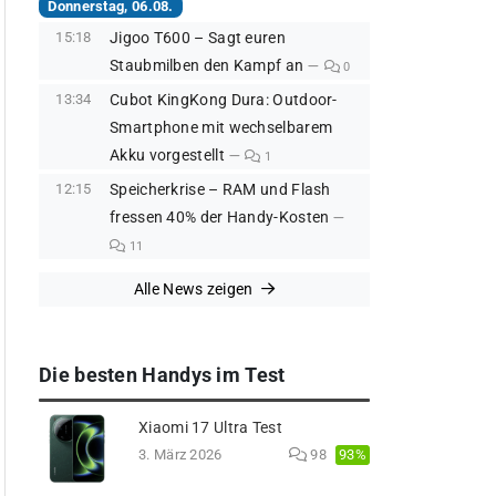
Donnerstag, 06.08.
15:18
Jigoo T600 – Sagt euren
Staubmilben den Kampf an
0
13:34
Cubot KingKong Dura: Outdoor-
Smartphone mit wechselbarem
Akku vorgestellt
1
12:15
Speicherkrise – RAM und Flash
fressen 40% der Handy-Kosten
11
Alle News zeigen
Die besten Handys im Test
Xiaomi 17 Ultra Test
93%
3. März 2026
98