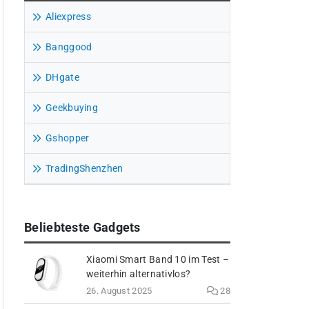
Aliexpress
Banggood
DHgate
Geekbuying
Gshopper
TradingShenzhen
Beliebteste Gadgets
Xiaomi Smart Band 10 im Test –
weiterhin alternativlos?
26. August 2025
28