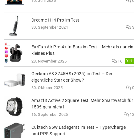
10. Juni 2025
0
Dreame H14 Pro im Test
30. September 2024
3
EarFun Air Pro 4+ In-Ears im Test – Mehr als nur ein
kleines Plus
91%
28. November 2025
16
Geekom A8 8745HS (2025) im Test – Der
eigentliche Star der Show?
30. Oktober 2025
0
Amazfit Active 2 Square Test: Mehr Smartwatch für
150€ geht nicht!
16. September 2025
12
Cuktech 65W Ladegerät im Test – HyperCharge
und PPS-Support