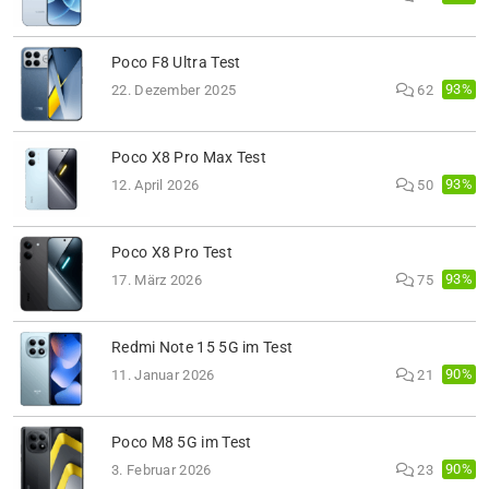
Poco F8 Ultra Test
93%
22. Dezember 2025
62
Poco X8 Pro Max Test
93%
12. April 2026
50
Poco X8 Pro Test
93%
17. März 2026
75
Redmi Note 15 5G im Test
90%
11. Januar 2026
21
Poco M8 5G im Test
90%
3. Februar 2026
23