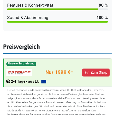
Features & Konnektivität
90 %
Sound & Abstimmung
100 %
Preisvergleich
Unsere Empfehlung
Nur 1999 €*
Zum Shop
2-4 Tage - aus EU
Liebe Leserinnen und Leser von Smartzone, wenn Du Dich entscheidest, weiter zu
stöbern und vielleicht sogar einem Link in unserem Preisvergleich oder im Text zu
folgen, kann es sein, dass Smartzone eine kleine Provision vom jeweiligen Anbieter
erhält. Aber keine Sorge, unsere Auswahl an und Meinung zu Produkten ist frei von
finanziellen Verlockungen. Wir sind so konzentriert wie ein Shaolin-Meister im Zen-
Modus! Als Amazon-Partner verdienen wir an qualifizierten Verkäufen. Das
bedeutet, dass wir für deinen Einkauf eine Provision von Amazon erhalten, sich der