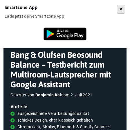
Smartzone App
Menü
Lade jetzt deine Smartzone App
Startseite
»
Gadgets
»
Bang & Olufsen Beosound Balance – Testberich
Bang & Olufsen Beosound
Balance – Testbericht zum
Multiroom-Lautsprecher mit
Google Assistant
Getestet von
Benjamin Kalt
am
2. Juli 2021
Vorteile
ausgezeichnete Verarbeitungsqualität
schickes Design, eher klassisch gehalten
Chromecast, Airplay, Bluetooth & Spotify Connect