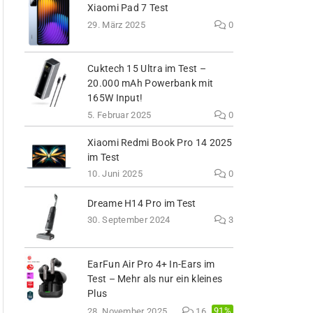
Xiaomi Pad 7 Test
29. März 2025
0
Cuktech 15 Ultra im Test –
20.000 mAh Powerbank mit
165W Input!
5. Februar 2025
0
Xiaomi Redmi Book Pro 14 2025
im Test
10. Juni 2025
0
Dreame H14 Pro im Test
30. September 2024
3
EarFun Air Pro 4+ In-Ears im
Test – Mehr als nur ein kleines
Plus
91%
28. November 2025
16