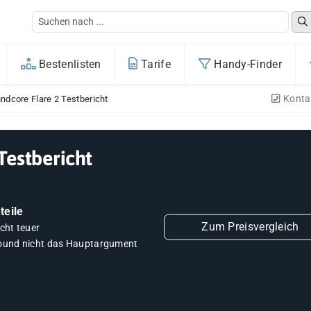
Bestenlisten
Tarife
Handy-Finder
Konta
ndcore Flare 2 Testbericht
Testbericht
teile
Zum Preisvergleich
cht teuer
ound nicht das Hauptargument