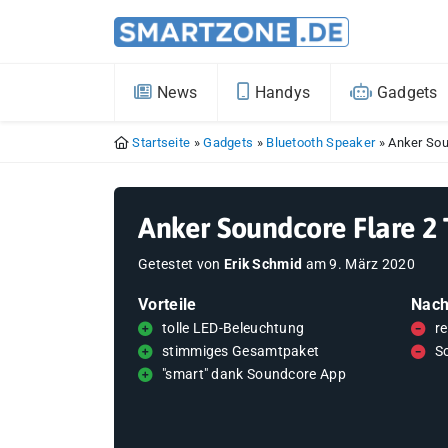
News
Handys
Gadgets
Startseite
»
Gadgets
»
Bluetooth Speaker
»
Anker Sou
Anker Soundcore Flare 2 
Getestet von
Erik Schmid
am
9. März 2020
Vorteile
Nach
tolle LED-Beleuchtung
re
stimmiges Gesamtpaket
S
"smart" dank Soundcore App