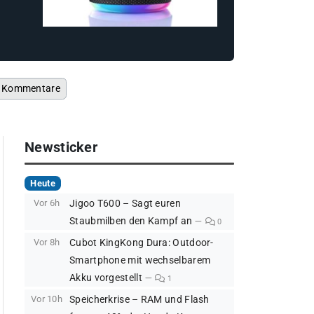
Kommentare
Newsticker
Heute
Vor 6h
Jigoo T600 – Sagt euren
Staubmilben den Kampf an
0
Vor 8h
Cubot KingKong Dura: Outdoor-
Smartphone mit wechselbarem
Akku vorgestellt
1
Vor 10h
Speicherkrise – RAM und Flash