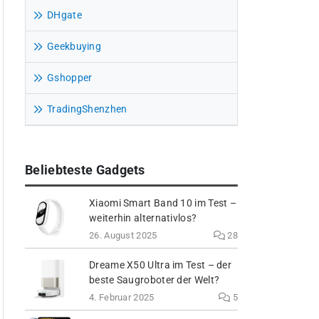
DHgate
Geekbuying
Gshopper
TradingShenzhen
Beliebteste Gadgets
Xiaomi Smart Band 10 im Test –
weiterhin alternativlos?
26. August 2025
28
Dreame X50 Ultra im Test – der
beste Saugroboter der Welt?
4. Februar 2025
5