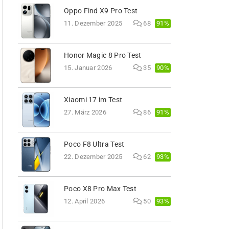
Oppo Find X9 Pro Test
91%
11. Dezember 2025
68
Honor Magic 8 Pro Test
90%
15. Januar 2026
35
Xiaomi 17 im Test
91%
27. März 2026
86
Poco F8 Ultra Test
93%
22. Dezember 2025
62
Poco X8 Pro Max Test
93%
12. April 2026
50