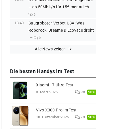
– ab 50Mbit/s für 15€ monatlich
6
13:40
Saugroboter-Verbot USA: Was
Roborock, Dreame & Ecovacs droht
0
Alle News zeigen
Die besten Handys im Test
Xiaomi 17 Ultra Test
93%
3. März 2026
98
Vivo X300 Pro im Test
90%
18. Dezember 2025
73