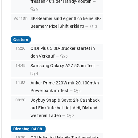
fressen 40% der Handy-Kosten
5
Vor 13h
4K-Beamer sind eigentlich keine 4K-
Beamer? Pixel Shift erklärt!
3
Gestern
15:26
QIDI Plus 5 3D-Drucker startet in
den Verkauf
0
14:45
Samsung Galaxy A27 5G im Test
4
11:53
Anker Prime 220W mit 20.100mAh
Powerbank im Test
0
09:20
Joybuy Snap & Save: 2% Cashback
auf Einkäufe bei Lidl, Aldi, DM und
weiteren Läden
2
Dienstag, 04.08.
15:30
O2 Unlimited Mobile Tarifangebote