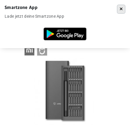
Smartzone App
Menü
Lade jetzt deine Smartzone App
Startseite
»
Angebote
»
Xiaomi Wiha Schraubendreher-Set für 9,73€