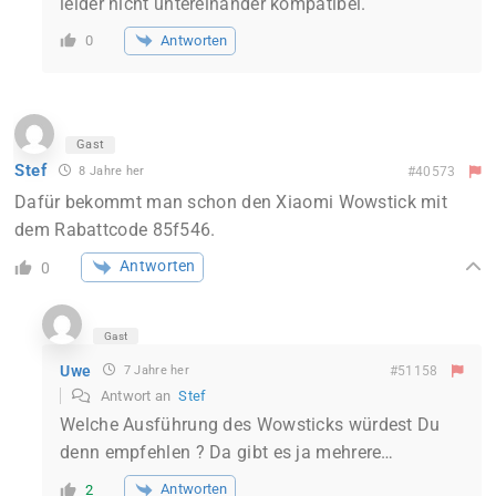
leider nicht untereinander kompatibel.
Antworten
0
Gast
Stef
8 Jahre her
#40573
Dafür bekommt man schon den Xiaomi Wowstick mit
dem Rabattcode 85f546.
Antworten
0
Gast
Uwe
7 Jahre her
#51158
Antwort an
Stef
Welche Ausführung des Wowsticks würdest Du
denn empfehlen ? Da gibt es ja mehrere…
Antworten
2