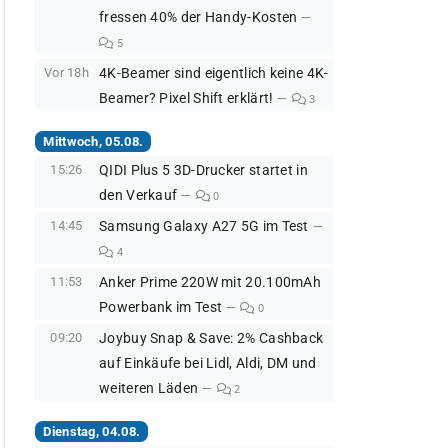
fressen 40% der Handy-Kosten
5
Vor 18h
4K-Beamer sind eigentlich keine 4K-
Beamer? Pixel Shift erklärt!
3
Mittwoch, 05.08.
15:26
QIDI Plus 5 3D-Drucker startet in
den Verkauf
0
14:45
Samsung Galaxy A27 5G im Test
4
11:53
Anker Prime 220W mit 20.100mAh
Powerbank im Test
0
09:20
Joybuy Snap & Save: 2% Cashback
auf Einkäufe bei Lidl, Aldi, DM und
weiteren Läden
2
Dienstag, 04.08.