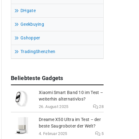
DHgate
Geekbuying
Gshopper
TradingShenzhen
Beliebteste Gadgets
Xiaomi Smart Band 10 im Test –
weiterhin alternativlos?
26. August 2025
28
Dreame X50 Ultra im Test – der
beste Saugroboter der Welt?
4. Februar 2025
5