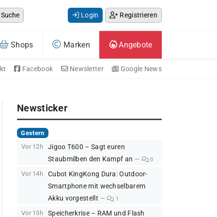
Suche
Login
Registrieren
Shops
Marken
Angebote
kt
Facebook
Newsletter
Google News
Newsticker
Gestern
Vor 12h
Jigoo T600 – Sagt euren
Staubmilben den Kampf an
0
Vor 14h
Cubot KingKong Dura: Outdoor-
Smartphone mit wechselbarem
Akku vorgestellt
1
Vor 15h
Speicherkrise – RAM und Flash