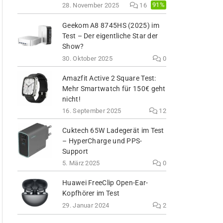
91%
28. November 2025
16
Geekom A8 8745HS (2025) im
Test – Der eigentliche Star der
Show?
30. Oktober 2025
0
Amazfit Active 2 Square Test:
Mehr Smartwatch für 150€ geht
nicht!
16. September 2025
12
Cuktech 65W Ladegerät im Test
– HyperCharge und PPS-
Support
5. März 2025
0
Huawei FreeClip Open-Ear-
Kopfhörer im Test
29. Januar 2024
2