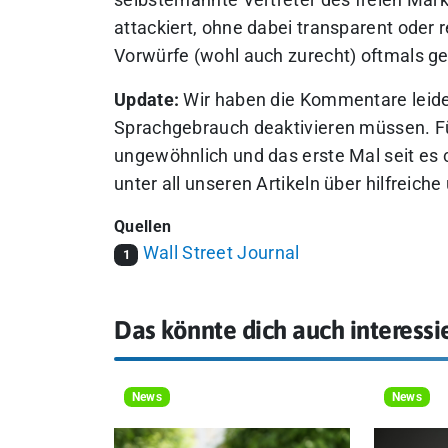
selbsternannte Vertreter des freien Ma
attackiert, ohne dabei transparent oder
Vorwürfe (wohl auch zurecht) oftmals g
Update:
Wir haben die Kommentare leid
Sprachgebrauch deaktivieren müssen. Für
ungewöhnlich und das erste Mal seit es 
unter all unseren Artikeln über hilfreic
Quellen
Wall Street Journal
1
Das könnte dich auch interessi
News
News