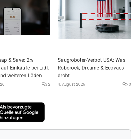
nap & Save: 2%
Saugroboter-Verbot USA: Was
auf Einkäufe bei Lidl,
Roborock, Dreame & Ecovacs
und weiteren Läden
droht
026
2
4. August 2026
0