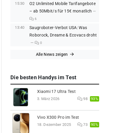
15:30
O2 Unlimited Mobile Tarifangebote
– ab 50Mbit/s für 15€ monatlich
6
13:40
Saugroboter-Verbot USA: Was
Roborock, Dreame & Ecovacs droht
0
Alle News zeigen
Die besten Handys im Test
Xiaomi 17 Ultra Test
93%
3. März 2026
98
Vivo X300 Pro im Test
90%
18. Dezember 2025
73