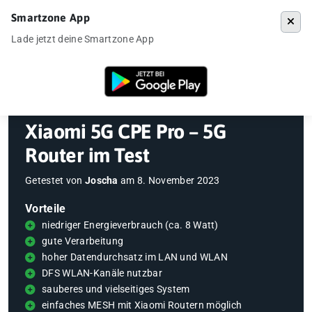
Smartzone App
Menü
Lade jetzt deine Smartzone App
Startseite
»
Gadgets
»
Xiaomi 5G CPE Pro – 5G Router im Test
Xiaomi 5G CPE Pro – 5G
Router im Test
Getestet von
Joscha
am
8. November 2023
Vorteile
niedriger Energieverbrauch (ca. 8 Watt)
gute Verarbeitung
hoher Datendurchsatz im LAN und WLAN
DFS WLAN-Kanäle nutzbar
sauberes und vielseitiges System
einfaches MESH mit Xiaomi Routern möglich