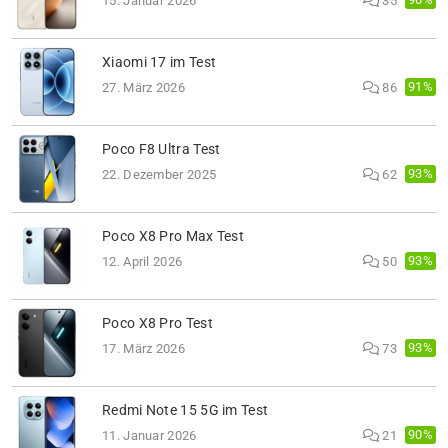
15. Januar 2026
35
Xiaomi 17 im Test
91%
27. März 2026
86
Poco F8 Ultra Test
93%
22. Dezember 2025
62
Poco X8 Pro Max Test
93%
12. April 2026
50
Poco X8 Pro Test
93%
17. März 2026
73
Redmi Note 15 5G im Test
90%
11. Januar 2026
21