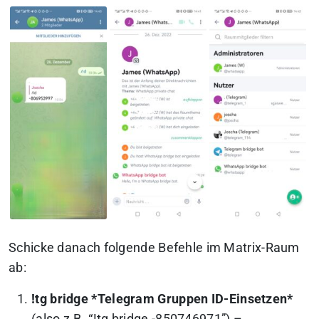
Schicke danach folgende Befehle im Matrix-Raum
ab:
!tg bridge *Telegram Gruppen ID-Einsetzen*
(also z.B. “!tg bridge -850746971”) –