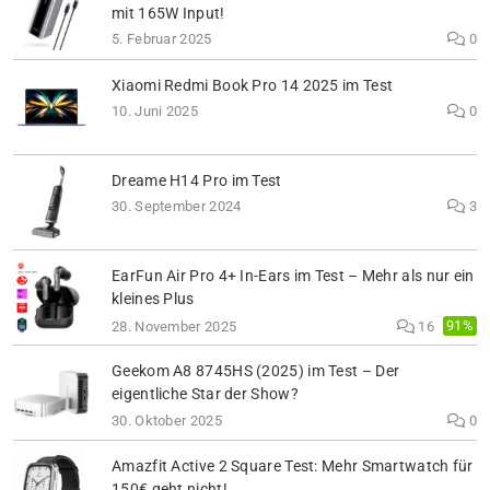
mit 165W Input!
5. Februar 2025
0
Xiaomi Redmi Book Pro 14 2025 im Test
10. Juni 2025
0
Dreame H14 Pro im Test
30. September 2024
3
EarFun Air Pro 4+ In-Ears im Test – Mehr als nur ein
kleines Plus
91%
28. November 2025
16
Geekom A8 8745HS (2025) im Test – Der
eigentliche Star der Show?
30. Oktober 2025
0
Amazfit Active 2 Square Test: Mehr Smartwatch für
150€ geht nicht!