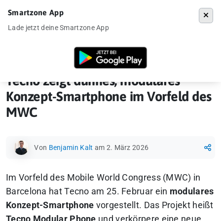
Smartzone App
Menü
Lade jetzt deine Smartzone App
Startseite
»
News
»
Tecno zeigt dünnes, modulares Konzept-Smartph
Tecno zeigt dünnes, modulares
Konzept-Smartphone im Vorfeld des
MWC
Von
Benjamin Kalt
am 2. März 2026
Im Vorfeld des Mobile World Congress (MWC) in
Barcelona hat Tecno am 25. Februar ein
modulares
Konzept-Smartphone
vorgestellt. Das Projekt heißt
Tecno Modular Phone
und verkörpere eine neue