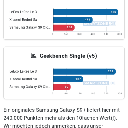
LeEco LeRee Le 3
786
Xiaomi Redmi 5a
474
Samsung Galaxy S9 Clone
262
0
160
320
480
640
800
Geekbench Single (v5)
LeEco LeRee Le 3
282
Xiaomi Redmi 5a
137
Samsung Galaxy S9 Clone
80
0
60
120
180
240
300
Ein originales Samsung Galaxy S9+ liefert hier mit
240.000 Punkten mehr als den 10fachen Wert(!).
Wir möchten jedoch anmerken, dass unser