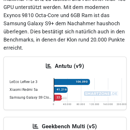
GPU unterstützt werden. Mit dem modernen
Exynos 9810 Octa-Core und 6GB Ram ist das
Samsung Galaxy S9+ dem Nachahmer haushoch
überlegen. Dies bestätigt sich natürlich auch in den
Benchmarks, in denen der Klon rund 20.000 Punkte
erreicht.
Antutu (v9)
LeEco LeRee Le 3
106.090
Xiaomi Redmi 5a
41.216
Samsung Galaxy S9 Clone
22.400
0
40.000
80.000
120.000
160.000
200.000
Geekbench Multi (v5)