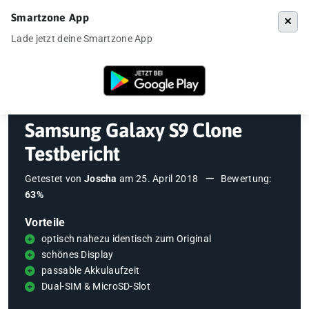
Smartzone App
Menü
Lade jetzt deine Smartzone App
Startseite
»
Testberichte
»
Samsung Galaxy S9 Clone Testbericht
Samsung Galaxy S9 Clone
Testbericht
Getestet von
Joscha
am
25. April 2018
Bewertung:
63%
Vorteile
optisch nahezu identisch zum Original
schönes Display
passable Akkulaufzeit
Dual-SIM & MicroSD-Slot