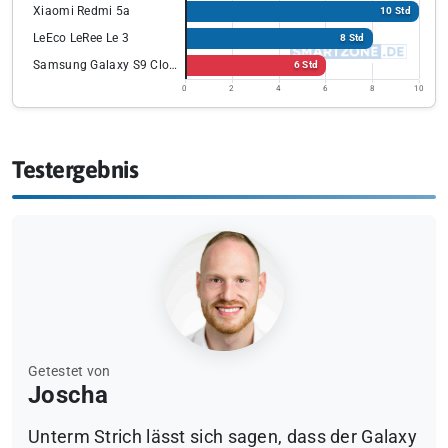
Xiaomi Redmi 5a
10 Std
LeEco LeRee Le 3
8 Std
Samsung Galaxy S9 Clone
6 Std
0
2
4
6
8
10
Testergebnis
Getestet von
Joscha
Unterm Strich lässt sich sagen, dass der Galaxy