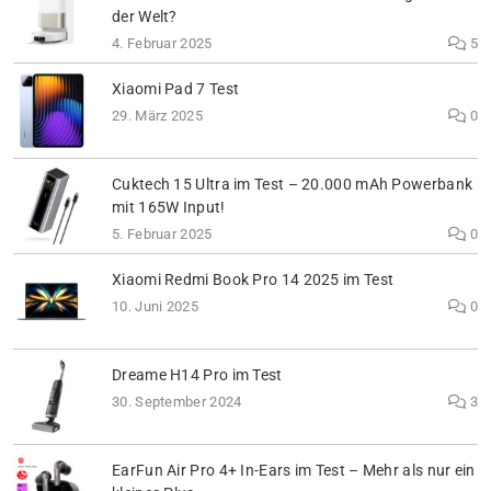
der Welt?
4. Februar 2025
5
Xiaomi Pad 7 Test
29. März 2025
0
Cuktech 15 Ultra im Test – 20.000 mAh Powerbank
mit 165W Input!
5. Februar 2025
0
Xiaomi Redmi Book Pro 14 2025 im Test
10. Juni 2025
0
Dreame H14 Pro im Test
30. September 2024
3
EarFun Air Pro 4+ In-Ears im Test – Mehr als nur ein