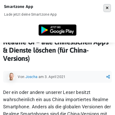
Smartzone App
Menü
Lade jetzt deine Smartzone App
Startseite
»
How-To
»
Realme UI – alle chinesischen Apps & Dienste l
Realme UI – alle chinesischen Apps
& Dienste löschen (für China-
Versions)
Von
Joscha
am 3. April 2021
Der ein oder andere unserer Leser besitzt
wahrscheinlich ein aus China importiertes Realme
Smartphone. Anders als die globalen Versionen der
Realme Smartphones sind die China-Versions mit