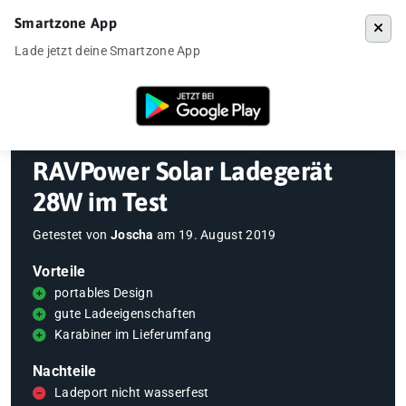
Smartzone App
Menü
Lade jetzt deine Smartzone App
Startseite
»
Gadgets
»
RAVPower Solar Ladegerät 28W im Test
RAVPower Solar Ladegerät
28W im Test
Getestet von
Joscha
am
19. August 2019
Vorteile
portables Design
gute Ladeeigenschaften
Karabiner im Lieferumfang
Nachteile
Ladeport nicht wasserfest