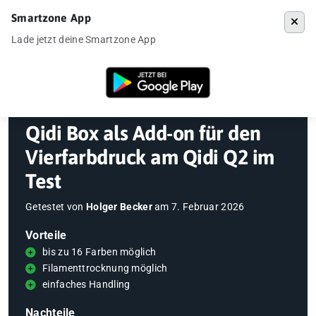
Smartzone App
Menü
Lade jetzt deine Smartzone App
Startseite
»
Gadgets
»
3D-Drucker
»
Qidi Box als Add-on für den Vierf
Qidi Box als Add-on für den
Vierfarbdruck am Qidi Q2 im
Test
Getestet von
Holger Becker
am
7. Februar 2026
Vorteile
bis zu 16 Farben möglich
Filamenttrocknung möglich
einfaches Handling
Nachteile