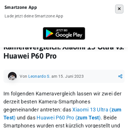
Smartzone App
Menü
Lade jetzt deine Smartzone App
Startseite
»
Ankündigung
»
Kameravergleiche
»
Kameravergleich: Xiaom
Kameravergleich: Xiaomi 13 Ultra vs.
Huawei P60 Pro
Von
Leonardo S.
am 15. Juni 2023
Im folgenden Kameravergleich lassen wir zwei der
derzeit besten Kamera-Smartphones
gegeneinander antreten: das
Xiaomi 13 Ultra (
zum
Test
)
und das
Huawei P60 Pro (
zum Test
)
. Beide
Smartphones wurden erst kürzlich vorgestellt und