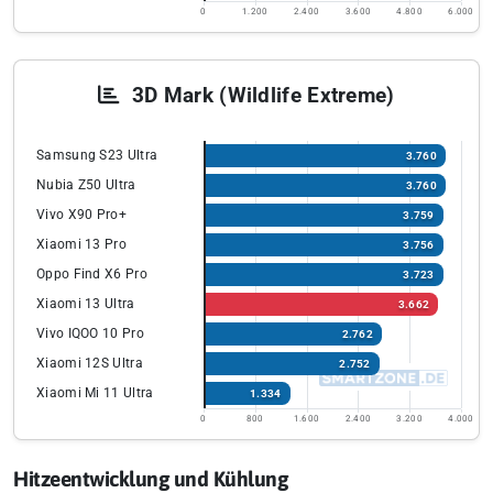
0
1.200
2.400
3.600
4.800
6.000
3D Mark (Wildlife Extreme)
Samsung S23 Ultra
3.760
Nubia Z50 Ultra
3.760
Vivo X90 Pro+
3.759
Xiaomi 13 Pro
3.756
Oppo Find X6 Pro
3.723
Xiaomi 13 Ultra
3.662
Vivo IQOO 10 Pro
2.762
Xiaomi 12S Ultra
2.752
Xiaomi Mi 11 Ultra
1.334
0
800
1.600
2.400
3.200
4.000
Hitzeentwicklung und Kühlung