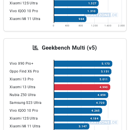
Xiaomi 12S Ultra
1.327
Vivo IQOO 10 Pro
1.310
Xiaomi Mi 11 Ultra
964
0
400
800
1.200
1.600
2.000
Geekbench Multi (v5)
Vivo X90 Pro+
5.173
Oppo Find X6 Pro
5.151
Xiaomi 13 Pro
5.011
Xiaomi 13 Ultra
4.990
Nubia Z50 Ultra
4.859
Samsung S23 Ultra
4.720
Vivo IQOO 10 Pro
4.265
Xiaomi 12S Ultra
4.184
Xiaomi Mi 11 Ultra
3.147