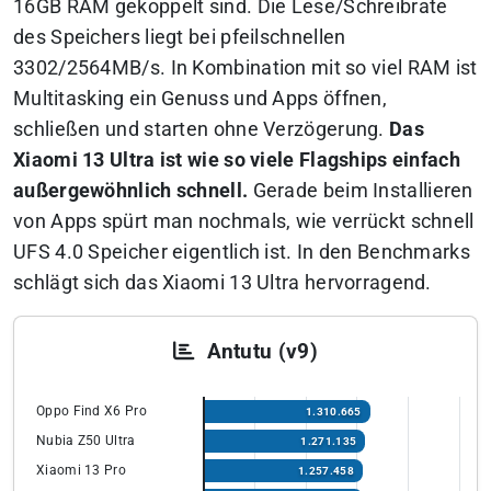
16GB RAM gekoppelt sind. Die Lese/Schreibrate
des Speichers liegt bei pfeilschnellen
3302/2564MB/s. In Kombination mit so viel RAM ist
Multitasking ein Genuss und Apps öffnen,
schließen und starten ohne Verzögerung.
Das
Xiaomi 13 Ultra ist wie so viele Flagships einfach
außergewöhnlich schnell.
Gerade beim Installieren
von Apps spürt man nochmals, wie verrückt schnell
UFS 4.0 Speicher eigentlich ist. In den Benchmarks
schlägt sich das Xiaomi 13 Ultra hervorragend.
Antutu (v9)
Oppo Find X6 Pro
1.310.665
Nubia Z50 Ultra
1.271.135
Xiaomi 13 Pro
1.257.458