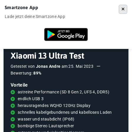
Smartzone App
Menü
Lade jetzt deine Smartzone App
Startseite
»
Testberichte
»
Xiaomi 13 Ultra Test
Xiaomi 13 Ultra Test
Getestet von
Jonas Andre
am
25. Mai 2023
Bewertung:
89%
Vorteile
astreine Performance (SD 8 Gen 2, UFS 4, DDR5)
endlich USB 3
herausragendes WQHD 120Hz Display
schnelles kabelgebundenes und kabelloses Laden
wasser und staubdicht (IP68)
bombige Stereo Lautsprecher