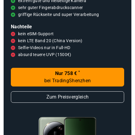
extrem gute und vielseitige Kamera
sehr guter Fingerabdruckscanner
griffige Rückseite und super Verarbeitung
Nachteile
kein eSIM-Support
kein LTE Band 20 (China Version)
Selfie-Videos nur in Full-HD
absurd teuere UVP (1500€)
*
Nur 758 €
bei TradingShenzhen
Zum Preisvergleich