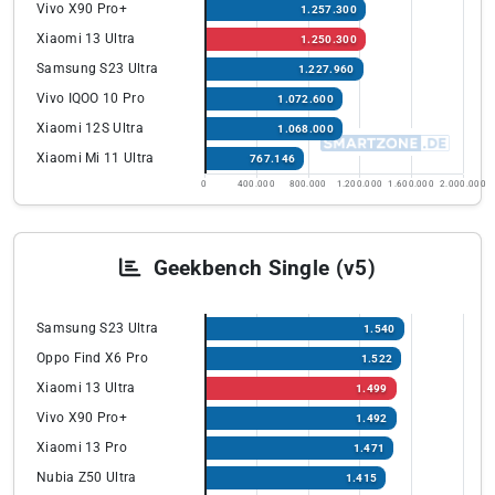
Vivo X90 Pro+
1.257.300
Xiaomi 13 Ultra
1.250.300
Samsung S23 Ultra
1.227.960
Vivo IQOO 10 Pro
1.072.600
Xiaomi 12S Ultra
1.068.000
Xiaomi Mi 11 Ultra
767.146
0
400.000
800.000
1.200.000
1.600.000
2.000.000
Geekbench Single (v5)
Samsung S23 Ultra
1.540
Oppo Find X6 Pro
1.522
Xiaomi 13 Ultra
1.499
Vivo X90 Pro+
1.492
Xiaomi 13 Pro
1.471
Nubia Z50 Ultra
1.415