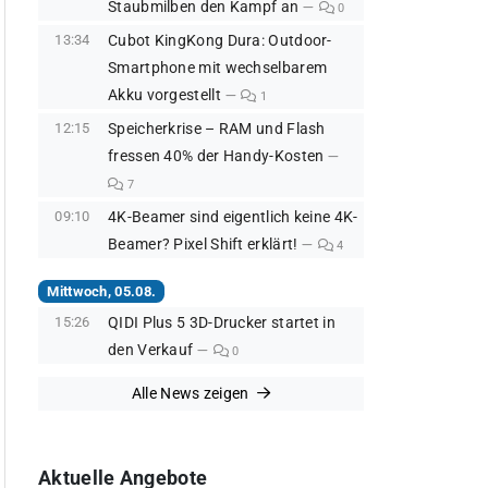
Staubmilben den Kampf an
0
13:34
Cubot KingKong Dura: Outdoor-
Smartphone mit wechselbarem
Akku vorgestellt
1
12:15
Speicherkrise – RAM und Flash
fressen 40% der Handy-Kosten
7
09:10
4K-Beamer sind eigentlich keine 4K-
Beamer? Pixel Shift erklärt!
4
Mittwoch, 05.08.
15:26
QIDI Plus 5 3D-Drucker startet in
den Verkauf
0
Alle News zeigen
Aktuelle Angebote