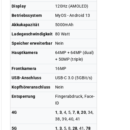
Display
120Hz (AMOLED)
Betriebssystem
MyOS - Android 13
Akkukapazität
5000mAh
Ladegeschwindigkeit
80 Watt
Speicher erweiterbar
Nein
Hauptkamera
64MP + 64MP (dual)
+ 50MP (triple)
Frontkamera
16MP
USB-Anschluss
USB-C 3.0 (5GBit/s)
Kopfhöreranschluss
Nein
Entsperrung
Fingerabdruck, Face-
ID
4G
1
,
3
, 4, 5,
7
,
8
,
20
, 34,
38, 39, 40, 41
5G
1
,
3
, 5, 8,
28
, 41,
78