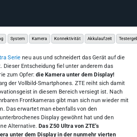
ng
System
Kamera
Konnektivität
Akkulaufzeit
Testerge
tra Serie
neu aus und schneidert das Gerät auf die
 Dieser Entscheidung fiel unter anderem das
rie zum Opfer:
die Kamera unter dem Display!
Sarg der Vollbild-Smartphones. ZTE reiht sich damit
novationsgeist in diesem Bereich versiegt ist. Nach
rbaren Frontkameras gibt man sich nun wieder mit
n. Das erwartet man ebenfalls von den
nunterbrochenes Display gewöhnt hat und den
ine Alternative.
Das Z50 Ultra von ZTE’s
ra unter dem Display in der nunmehr vierten