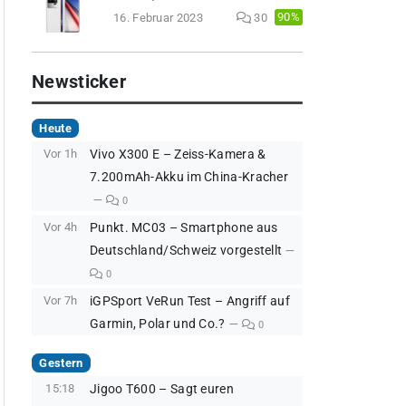
90%
16. Februar 2023
30
Newsticker
Heute
Vor 1h
Vivo X300 E – Zeiss-Kamera &
7.200mAh-Akku im China-Kracher
0
Vor 4h
Punkt. MC03 – Smartphone aus
Deutschland/Schweiz vorgestellt
0
Vor 7h
iGPSport VeRun Test – Angriff auf
Garmin, Polar und Co.?
0
Gestern
15:18
Jigoo T600 – Sagt euren