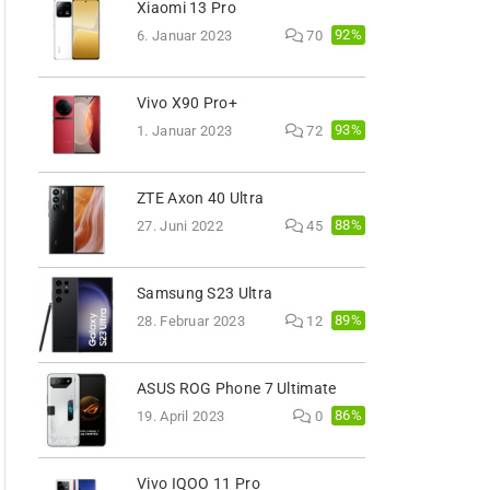
Xiaomi 13 Pro
92%
6. Januar 2023
70
Vivo X90 Pro+
93%
1. Januar 2023
72
ZTE Axon 40 Ultra
88%
27. Juni 2022
45
Samsung S23 Ultra
89%
28. Februar 2023
12
ASUS ROG Phone 7 Ultimate
86%
19. April 2023
0
Vivo IQOO 11 Pro