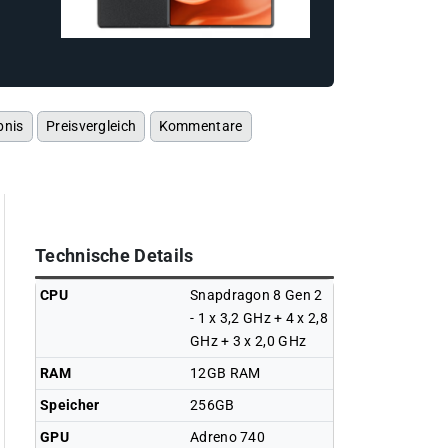
bnis
Preisvergleich
Kommentare
Technische Details
CPU
Snapdragon 8 Gen 2
- 1 x 3,2 GHz + 4 x 2,8
GHz + 3 x 2,0 GHz
RAM
12GB RAM
Speicher
256GB
GPU
Adreno 740