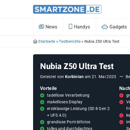
News
Handys
Gadgets
Startseite
»
Testberichte
»
Nubia Z50 Ultra Test
Nubia Z50 Ultra Test
Getestet von
Korbinian
am
21. Mai 2023
B
Vorteile
Nach
tadellose Verarbeitung
g
makelloses Display
V
erstklassige Leistung (SD 8 Gen 2
F
+ UFS 4.0)
k
grandiose Porträtfotos
I
tolles und durchdachtes
S