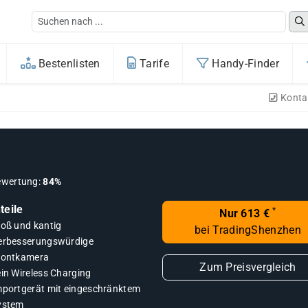
Bestenlisten
Tarife
Handy-Finder
Konta
ewertung:
84%
teile
*
Nur 613 €
roß und kantig
bei TradingShenzhen
erbesserungswürdige
rontkamera
Zum Preisvergleich
ein Wireless Charging
mportgerät mit eingeschränktem
ystem