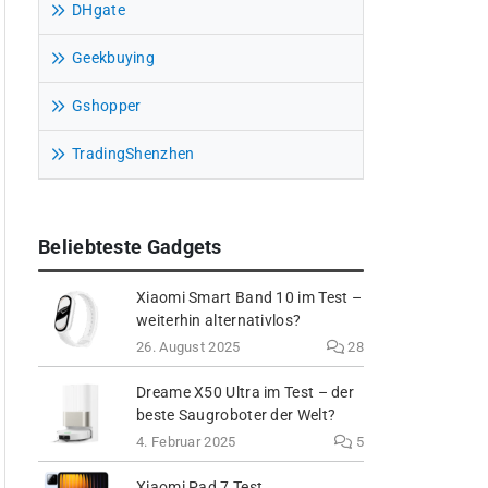
DHgate
Geekbuying
Gshopper
TradingShenzhen
Beliebteste Gadgets
Xiaomi Smart Band 10 im Test –
weiterhin alternativlos?
26. August 2025
28
Dreame X50 Ultra im Test – der
beste Saugroboter der Welt?
4. Februar 2025
5
Xiaomi Pad 7 Test