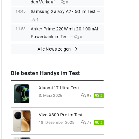
den Verkauf
0
14:45
Samsung Galaxy A27 5G im Test
4
11:53
Anker Prime 220W mit 20.100mAh
Powerbank im Test
0
Alle News zeigen
Die besten Handys im Test
Xiaomi 17 Ultra Test
93%
3. März 2026
98
Vivo X300 Pro im Test
90%
18. Dezember 2025
73