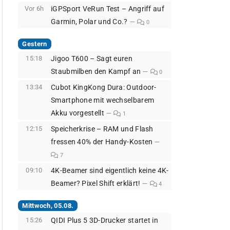
Vor 6h
iGPSport VeRun Test – Angriff auf
Garmin, Polar und Co.?
0
Gestern
15:18
Jigoo T600 – Sagt euren
Staubmilben den Kampf an
0
13:34
Cubot KingKong Dura: Outdoor-
Smartphone mit wechselbarem
Akku vorgestellt
1
12:15
Speicherkrise – RAM und Flash
fressen 40% der Handy-Kosten
7
09:10
4K-Beamer sind eigentlich keine 4K-
Beamer? Pixel Shift erklärt!
4
Mittwoch, 05.08.
15:26
QIDI Plus 5 3D-Drucker startet in