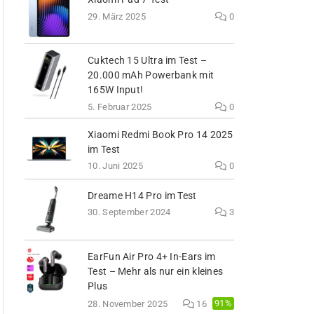
29. März 2025
0
Cuktech 15 Ultra im Test –
20.000 mAh Powerbank mit
165W Input!
5. Februar 2025
0
Xiaomi Redmi Book Pro 14 2025
im Test
10. Juni 2025
0
Dreame H14 Pro im Test
30. September 2024
3
EarFun Air Pro 4+ In-Ears im
Test – Mehr als nur ein kleines
Plus
91%
28. November 2025
16