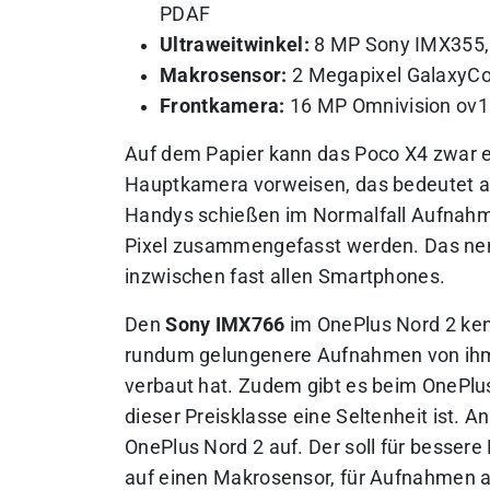
PDAF
Ultraweitwinkel:
8 MP Sony IMX355, 
Makrosensor:
2 Megapixel GalaxyC
Frontkamera:
16 MP Omnivision ov16
Auf dem Papier kann das Poco X4 zwar ei
Hauptkamera vorweisen, das bedeutet abe
Handys schießen im Normalfall Aufnahm
Pixel zusammengefasst werden. Das nennt
inzwischen fast allen Smartphones.
Den
Sony IMX766
im OnePlus Nord 2 ken
rundum gelungenere Aufnahmen von ihm
verbaut hat. Zudem gibt es beim OnePlus 
dieser Preisklasse eine Seltenheit ist. 
OnePlus Nord 2 auf. Der soll für besse
auf einen Makrosensor, für Aufnahmen 