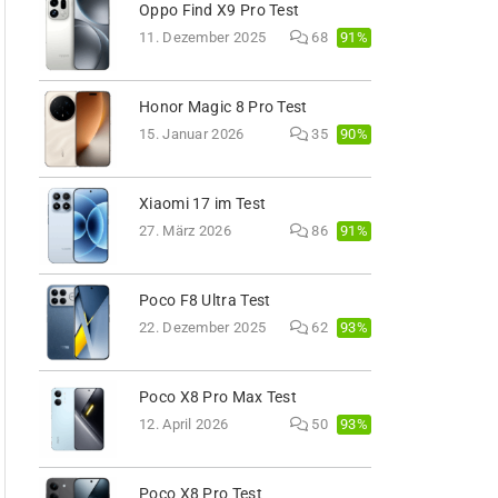
Oppo Find X9 Pro Test
91%
11. Dezember 2025
68
Honor Magic 8 Pro Test
90%
15. Januar 2026
35
Xiaomi 17 im Test
91%
27. März 2026
86
Poco F8 Ultra Test
93%
22. Dezember 2025
62
Poco X8 Pro Max Test
93%
12. April 2026
50
Poco X8 Pro Test