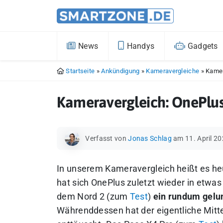
News
Handys
Gadgets
Startseite
»
Ankündigung
»
Kameravergleiche
»
Kamer
Kameravergleich: OnePlus
Verfasst von
Jonas Schlag
am 11. April 2
In unserem Kameravergleich heißt es heu
hat sich OnePlus zuletzt wieder in etwa
dem Nord 2 (zum
Test
)
ein rundum gelu
Währenddessen hat der eigentliche Mitte