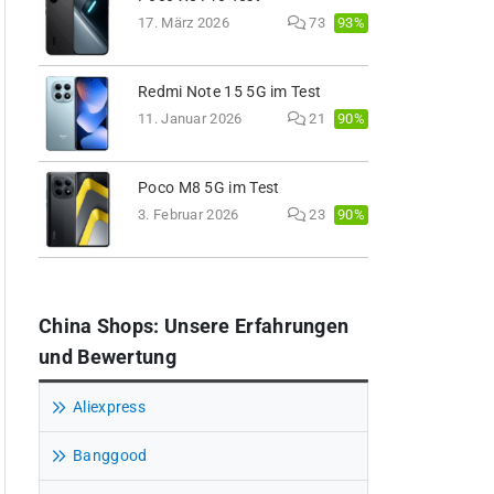
93%
17. März 2026
73
Redmi Note 15 5G im Test
90%
11. Januar 2026
21
Poco M8 5G im Test
90%
3. Februar 2026
23
China Shops: Unsere Erfahrungen
und Bewertung
Aliexpress
Banggood