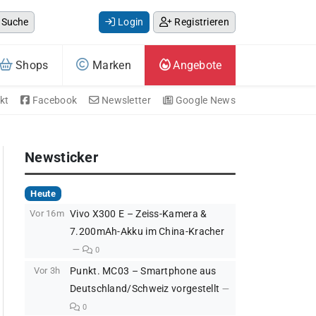
Suche
Login
Registrieren
Shops
Marken
Angebote
kt
Facebook
Newsletter
Google News
Newsticker
Heute
Vor 16m
Vivo X300 E – Zeiss-Kamera &
7.200mAh-Akku im China-Kracher
0
Vor 3h
Punkt. MC03 – Smartphone aus
Deutschland/Schweiz vorgestellt
0