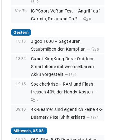
0
Vor 7h
iGPSport VeRun Test – Angriff auf
Garmin, Polar und Co.?
0
Gestern
15:18
Jigoo T600 – Sagt euren
Staubmilben den Kampf an
0
13:34
Cubot KingKong Dura: Outdoor-
Smartphone mit wechselbarem
Akku vorgestellt
1
12:15
Speicherkrise – RAM und Flash
fressen 40% der Handy-Kosten
7
09:10
4K-Beamer sind eigentlich keine 4K-
Beamer? Pixel Shift erklärt!
4
Mittwoch, 05.08.
15:26
QIDI Plus 5 3D-Drucker startet in