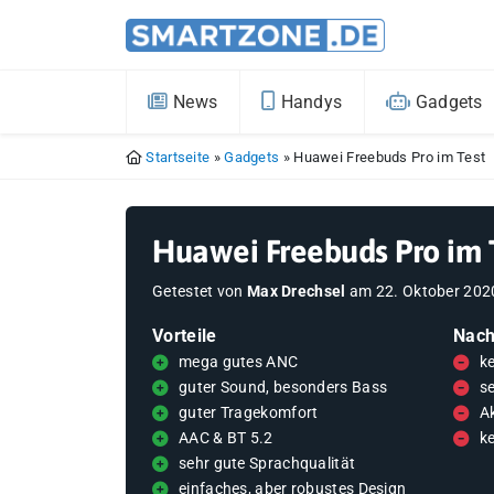
News
Handys
Gadgets
Startseite
»
Gadgets
»
Huawei Freebuds Pro im Test
Huawei Freebuds Pro im 
Getestet von
Max Drechsel
am
22. Oktober 202
Vorteile
Nach
mega gutes ANC
k
guter Sound, besonders Bass
se
guter Tragekomfort
A
AAC & BT 5.2
k
sehr gute Sprachqualität
einfaches, aber robustes Design