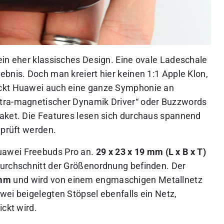
ein eher klassisches Design. Eine ovale Ladeschale
bnis. Doch man kreiert hier keinen 1:1 Apple Klon,
ackt Huawei auch eine ganze Symphonie an
ltra-magnetischer Dynamik Driver“ oder Buzzwords
aket. Die Features lesen sich durchaus spannend
eprüft werden.
awei Freebuds Pro an.
29 x 23 x 19 mm (L x B x T)
Durchschnitt der Größenordnung befinden. Der
 mm
und wird von einem engmaschigen Metallnetz
wei beigelegten Stöpsel ebenfalls ein Netz,
ickt wird.