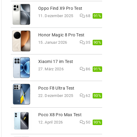
Oppo Find X9 Pro Test
91%
11. Dezember 2025
68
Honor Magic 8 Pro Test
90%
15. Januar 2026
35
Xiaomi 17 im Test
91%
27. März 2026
86
Poco F8 Ultra Test
93%
22. Dezember 2025
62
Poco X8 Pro Max Test
93%
12. April 2026
50