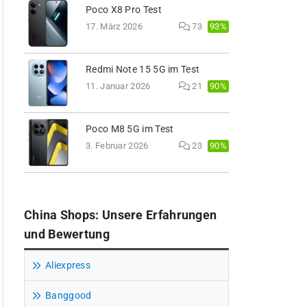
Poco X8 Pro Test
93%
17. März 2026
73
Redmi Note 15 5G im Test
90%
11. Januar 2026
21
Poco M8 5G im Test
90%
3. Februar 2026
23
China Shops: Unsere Erfahrungen
und Bewertung
Aliexpress
Banggood