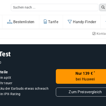
Bestenlisten
Tarife
Handy-Finder
Konta
Test
0
teile
*
Nur 139 €
ein aptX
bei Huawei
hr teuer
kku der Earbuds etwas schwach
Zum Preisvergleich
ein IPX-Rating