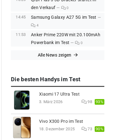
den Verkauf
0
14:45
Samsung Galaxy A27 5G im Test
4
11:53
Anker Prime 220W mit 20.100mAh
Powerbank im Test
0
Alle News zeigen
Die besten Handys im Test
Xiaomi 17 Ultra Test
93%
3. März 2026
98
Vivo X300 Pro im Test
90%
18. Dezember 2025
73