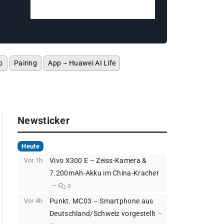
o
Pairing
App – Huawei AI Life
Newsticker
Heute
Vor 1h
Vivo X300 E – Zeiss-Kamera &
7.200mAh-Akku im China-Kracher
0
Vor 4h
Punkt. MC03 – Smartphone aus
Deutschland/Schweiz vorgestellt