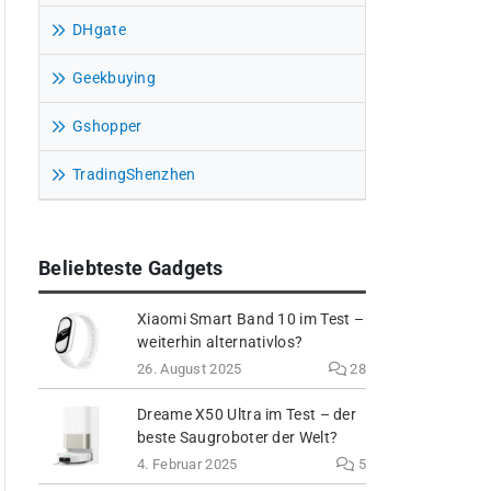
DHgate
Geekbuying
Gshopper
TradingShenzhen
Beliebteste Gadgets
Xiaomi Smart Band 10 im Test –
weiterhin alternativlos?
26. August 2025
28
Dreame X50 Ultra im Test – der
beste Saugroboter der Welt?
4. Februar 2025
5